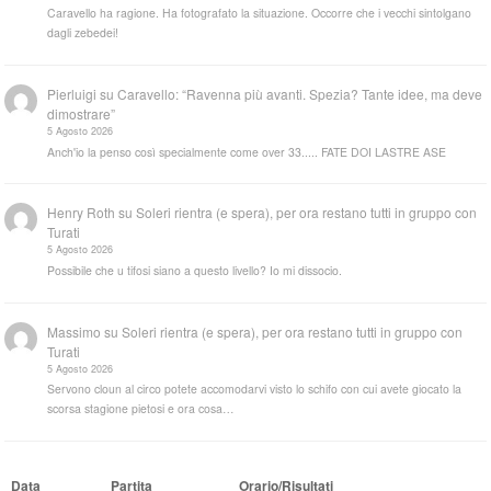
Caravello ha ragione. Ha fotografato la situazione. Occorre che i vecchi sintolgano
dagli zebedei!
Pierluigi
su
Caravello: “Ravenna più avanti. Spezia? Tante idee, ma deve
dimostrare”
5 Agosto 2026
Anch'io la penso così specialmente come over 33..... FATE DOI LASTRE ASE
Henry Roth
su
Soleri rientra (e spera), per ora restano tutti in gruppo con
Turati
5 Agosto 2026
Possibile che u tifosi siano a questo livello? Io mi dissocio.
Massimo
su
Soleri rientra (e spera), per ora restano tutti in gruppo con
Turati
5 Agosto 2026
Servono cloun al circo potete accomodarvi visto lo schifo con cui avete giocato la
scorsa stagione pietosi e ora cosa…
Data
Partita
Orario/Risultati