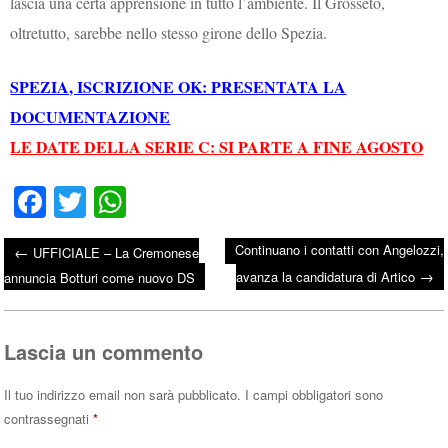
lascia una certa apprensione in tutto l’ambiente. Il Grosseto,
oltretutto, sarebbe nello stesso girone dello Spezia.
SPEZIA, ISCRIZIONE OK: PRESENTATA LA
DOCUMENTAZIONE
LE DATE DELLA SERIE C: SI PARTE A FINE AGOSTO
Fa
T
W
ce
wi
ha
Continuano i contatti con Angelozzi,
←
UFFICIALE – La Cremonese
bo
tte
ts
→
Post navigation
avanza la candidatura di Artico
annuncia Botturi come nuovo DS
ok
r
A
pp
Lascia un commento
Il tuo indirizzo email non sarà pubblicato.
I campi obbligatori sono
contrassegnati
*