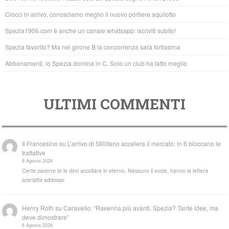
o
p
Ciocci in arrivo, conosciamo meglio il nuovo portiere aquilotto
o
p
Spezia1906.com è anche un canale whatsapp: iscriviti subito!
k
Spezia favorito? Ma nel girone B la concorrenza sarà fortissima
Abbonamenti, lo Spezia domina in C. Solo un club ha fatto meglio
ULTIMI COMMENTI
Il Francesino
su
L’arrivo di Stillitano accelera il mercato: in 6 bloccano le
trattative
8 Agosto 2026
Certe zavorre te le devi accollare in eterno. Nessuno li vuole, hanno la lettera
scarlatta addosso
Henry Roth
su
Caravello: “Ravenna più avanti. Spezia? Tante idee, ma
deve dimostrare”
6 Agosto 2026