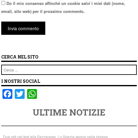
Do il mio consenso affinché un cookie salvi i miei dati (nome,
email, sito web) per il prossimo commento.
CERCA NEL SITO
Cerca
I NOSTRI SOCIAL
F
T
W
a
wi
h
ULTIME NOTIZIE
c
tt
at
e
er
s
b
A
Due reti nel test alla Fezzanese. Lo Spezia segna nella ripresa