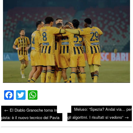
Fa
T
W
ce
wi
ha
Meluso: “Spezia? Andai via… per
←
El Diablo Granoche torna in
bo
tte
ts
→
Post navigation
gli algoritmi. I risultati si vedono”
pista: è il nuovo tecnico del Pavia
ok
r
A
pp