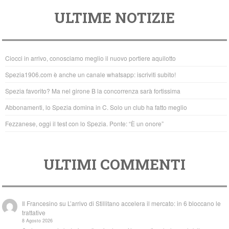
a
wi
h
ULTIME NOTIZIE
c
tt
at
e
er
s
b
A
Ciocci in arrivo, conosciamo meglio il nuovo portiere aquilotto
o
p
Spezia1906.com è anche un canale whatsapp: iscriviti subito!
o
p
Spezia favorito? Ma nel girone B la concorrenza sarà fortissima
k
Abbonamenti, lo Spezia domina in C. Solo un club ha fatto meglio
Fezzanese, oggi il test con lo Spezia. Ponte: “È un onore”
ULTIMI COMMENTI
Il Francesino
su
L’arrivo di Stillitano accelera il mercato: in 6 bloccano le
trattative
8 Agosto 2026