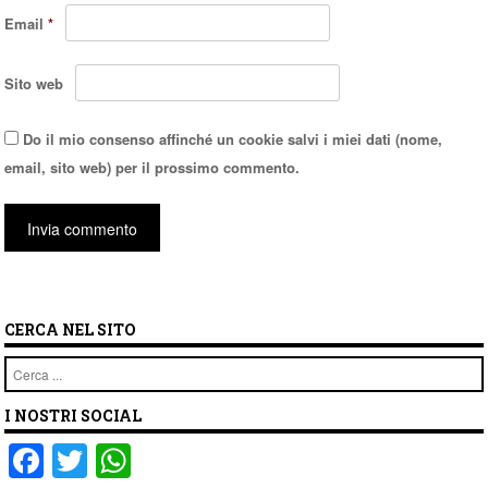
Email
*
Sito web
Do il mio consenso affinché un cookie salvi i miei dati (nome,
email, sito web) per il prossimo commento.
CERCA NEL SITO
Cerca
I NOSTRI SOCIAL
F
T
W