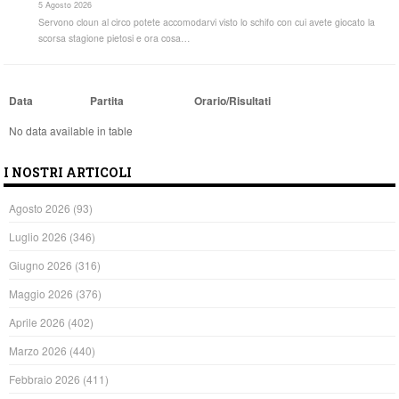
5 Agosto 2026
Servono cloun al circo potete accomodarvi visto lo schifo con cui avete giocato la
scorsa stagione pietosi e ora cosa…
Data
Partita
Orario/Risultati
No data available in table
I NOSTRI ARTICOLI
Agosto 2026
(93)
Luglio 2026
(346)
Giugno 2026
(316)
Maggio 2026
(376)
Aprile 2026
(402)
Marzo 2026
(440)
Febbraio 2026
(411)