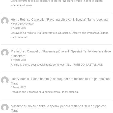
Certe zavorre te le devi accollare in eterno. Nessuno li vuole, hanno la lettera
scarlatta addosso
Henry Roth
su
Caravello: “Ravenna più avanti. Spezia? Tante idee, ma
deve dimostrare”
6 Agosto 2026
Caravello ha ragione. Ha fotografato la situazione. Occorre che i vecchi sintolgano
dagli zebedei!
Pierluigi
su
Caravello: “Ravenna più avanti. Spezia? Tante idee, ma deve
dimostrare”
5 Agosto 2026
Anch'io la penso così specialmente come over 33..... FATE DOI LASTRE ASE
Henry Roth
su
Soleri rientra (e spera), per ora restano tutti in gruppo con
Turati
5 Agosto 2026
Possibile che u tifosi siano a questo livello? Io mi dissocio.
Massimo
su
Soleri rientra (e spera), per ora restano tutti in gruppo con
Turati