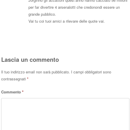
Jorginho gli accattoni quest’anno hanno cacciato 56 milioni
per far divertire 4 arsenalotti che credonondi essere un
grande pubblico.
Vai tu coi tuoi amici a rilevare delle quote vai.
Rispondi
Lascia un commento
Il tuo indirizzo email non sarà pubblicato.
I campi obbligatori sono
contrassegnati
*
Commento
*