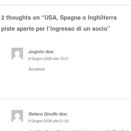
ok
r
A
pp
2 thoughts on “
USA, Spagna o Inghilterra
piste aperte per l’ingresso di un socio
”
Jorginho
dice:
9 Giugno 2026 alle 15:41
Accattoni
Rispondi
Stefano Ginulfio
dice:
9 Giugno 2026 alle 21:33