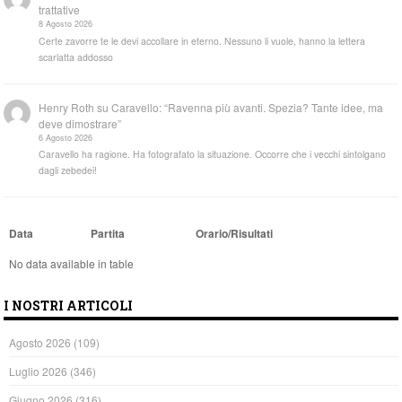
trattative
8 Agosto 2026
Certe zavorre te le devi accollare in eterno. Nessuno li vuole, hanno la lettera
scarlatta addosso
Henry Roth
su
Caravello: “Ravenna più avanti. Spezia? Tante idee, ma
deve dimostrare”
6 Agosto 2026
Caravello ha ragione. Ha fotografato la situazione. Occorre che i vecchi sintolgano
dagli zebedei!
Data
Partita
Orario/Risultati
No data available in table
I NOSTRI ARTICOLI
Agosto 2026
(109)
Luglio 2026
(346)
Giugno 2026
(316)