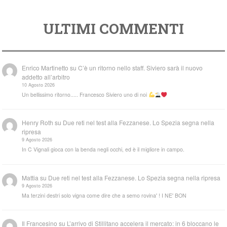
ULTIMI COMMENTI
Enrico Martinetto
su
C’è un ritorno nello staff. Siviero sarà il nuovo
addetto all’arbitro
10 Agosto 2026
Un bellissimo ritorno..... Francesco Siviero uno di noi
Henry Roth
su
Due reti nel test alla Fezzanese. Lo Spezia segna nella
ripresa
9 Agosto 2026
In C Vignali gioca con la benda negli occhi, ed è il migliore in campo.
Mattia
su
Due reti nel test alla Fezzanese. Lo Spezia segna nella ripresa
9 Agosto 2026
Ma terzini destri solo vigna come dire che a semo rovina' ! I NE' BON
Il Francesino
su
L’arrivo di Stillitano accelera il mercato: in 6 bloccano le