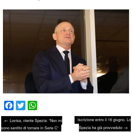
Fa
T
W
ce
wi
ha
Iscrizione entro il 16 giugno. Lo
←
Lovisa, niente Spezia: “Non mi
bo
tte
ts
→
Post navigation
Spezia ha già provveduto
sono sentito di tornare in Serie C”