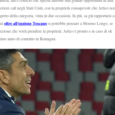
n attesa, ma è conscio che Spezia sarebbe una grande opportunità in una
lteriore call negli Stati Uniti, con la proprietà consapevole che Artico no
to della categoria, vinta in due occasioni. In più, sa già rapportarsi 
oltre all’opzione Toscano
lui
si potrebbe pensare a Moreno Longo, se
rezione che vorrà prendere la proprietà: Artico è pronto e in caso di ok
ultimo anno di contratto in Romagna.