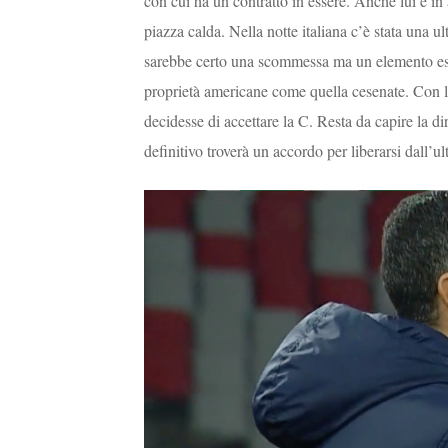
con cui ha un contratto in essere. Anche lui è i
piazza calda. Nella notte italiana c’è stata una u
sarebbe certo una scommessa ma un elemento esper
proprietà americane come quella cesenate. Con 
decidesse di accettare la C. Resta da capire la di
definitivo troverà un accordo per liberarsi dall’