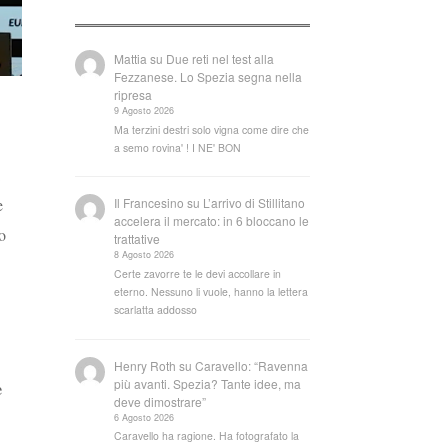
Mattia
su
Due reti nel test alla
Fezzanese. Lo Spezia segna nella
ripresa
9 Agosto 2026
Ma terzini destri solo vigna come dire che
a semo rovina' ! I NE' BON
e
Il Francesino
su
L’arrivo di Stillitano
accelera il mercato: in 6 bloccano le
o
trattative
8 Agosto 2026
Certe zavorre te le devi accollare in
eterno. Nessuno li vuole, hanno la lettera
scarlatta addosso
Henry Roth
su
Caravello: “Ravenna
più avanti. Spezia? Tante idee, ma
e
deve dimostrare”
6 Agosto 2026
Caravello ha ragione. Ha fotografato la