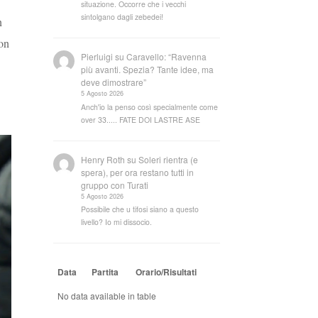
situazione. Occorre che i vecchi
sintolgano dagli zebedei!
n
con
Pierluigi
su
Caravello: “Ravenna
più avanti. Spezia? Tante idee, ma
deve dimostrare”
5 Agosto 2026
Anch'io la penso così specialmente come
over 33..... FATE DOI LASTRE ASE
Henry Roth
su
Soleri rientra (e
spera), per ora restano tutti in
gruppo con Turati
5 Agosto 2026
Possibile che u tifosi siano a questo
livello? Io mi dissocio.
Data
Partita
Orario/Risultati
No data available in table