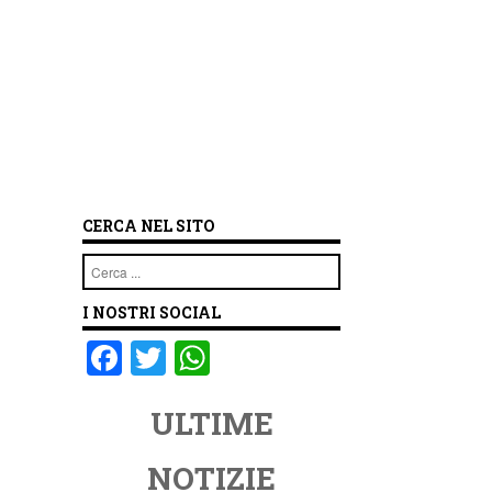
CERCA NEL SITO
Cerca
I NOSTRI SOCIAL
F
T
W
a
wi
h
ULTIME
c
tt
at
e
er
s
NOTIZIE