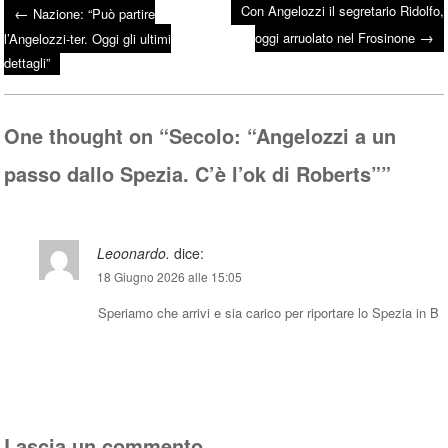
Con Angelozzi il segretario Ridolfo,
←
Nazione: “Può partire
bo
tte
ts
→
Post navigation
oggi arruolato nel Frosinone
l’Angelozzi-ter. Oggi gli ultimi
ok
r
A
dettagli”
pp
One thought on “
Secolo: “Angelozzi a un
passo dallo Spezia. C’è l’ok di Roberts”
”
Leoonardo.
dice:
18 Giugno 2026 alle 15:05
Speriamo che arrivi e sia carico per riportare lo Spezia in B
Rispondi
Lascia un commento