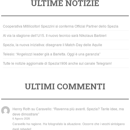
ULTIME NOTIZIE
c
tt
at
e
er
s
b
A
Cooperativa Mitilicoltori Spezzini si conferma Official Partner dello Spezia
o
p
Al via la stagione dell’U15. Il nuovo tecnico sarà Nikolaus Barbieri
o
p
Spezia, la nuova iniziativa: disegnare il Match-Day delle Aquile
k
Telesio: “Angelozzi leader già a Barletta. Oggi è una garanzia”
Tutte le notizie aggiornate di Spezia1906 anche sul canale Telegram!
ULTIMI COMMENTI
Henry Roth
su
Caravello: “Ravenna più avanti. Spezia? Tante idee, ma
deve dimostrare”
6 Agosto 2026
Caravello ha ragione. Ha fotografato la situazione. Occorre che i vecchi sintolgano
dagli zebedei!