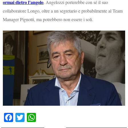
ormai dietro l’angolo
. Angelozzi porterebbe con sé il suo
collaboratore Longo, oltre a un segretario e probabilmente al Team
Manager Pignotti, ma potrebbero non essere i soli.
Fa
T
W
ce
wi
ha