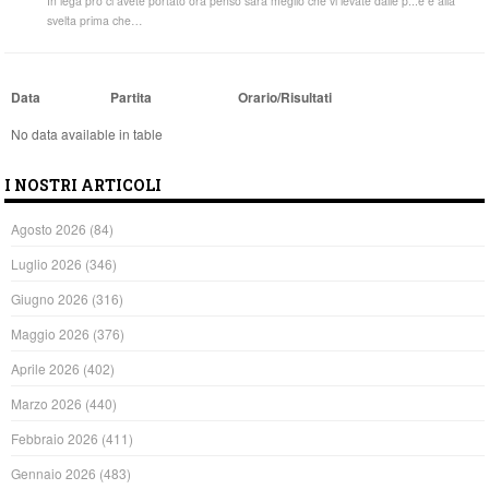
In lega pro ci avete portato ora penso sarà meglio che vi levate dalle p...e e alla
svelta prima che…
Data
Partita
Orario/Risultati
No data available in table
I NOSTRI ARTICOLI
Agosto 2026
(84)
Luglio 2026
(346)
Giugno 2026
(316)
Maggio 2026
(376)
Aprile 2026
(402)
Marzo 2026
(440)
Febbraio 2026
(411)
Gennaio 2026
(483)