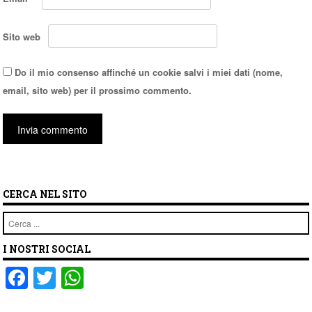
Sito web
Do il mio consenso affinché un cookie salvi i miei dati (nome,
email, sito web) per il prossimo commento.
CERCA NEL SITO
Cerca
I NOSTRI SOCIAL
F
T
W
a
wi
h