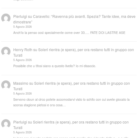
Pierluigi
su
Caravello: “Ravenna più avanti. Spezia? Tante idee, ma deve
dimostrare”
5 Agosto 2026
Anch'io la penso così specialmente come over 33..... FATE DOI LASTRE ASE
Henry Roth
su
Soleri rientra (e spera), per ora restano tutti in gruppo con
Turati
5 Agosto 2026
Possibile che u tifosi siano a questo livello? Io mi dissocio.
Massimo
su
Soleri rientra (e spera), per ora restano tutti in gruppo con
Turati
5 Agosto 2026
Servono cloun al circo potete accomodarvi visto lo schifo con cui avete giocato la
scorsa stagione pietosi e ora cosa…
Pierluigi
su
Soleri rientra (e spera), per ora restano tutti in gruppo con
Turati
5 Agosto 2026