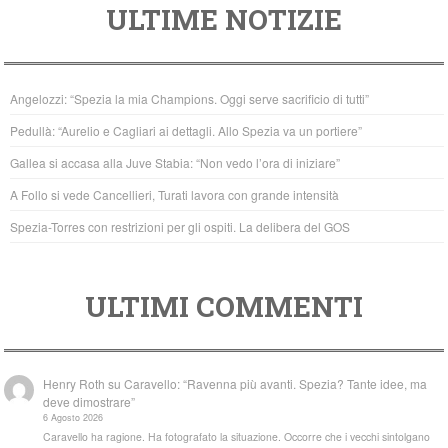
ULTIME NOTIZIE
c
tt
at
e
er
s
b
A
Angelozzi: “Spezia la mia Champions. Oggi serve sacrificio di tutti”
o
p
Pedullà: “Aurelio e Cagliari ai dettagli. Allo Spezia va un portiere”
o
p
Gallea si accasa alla Juve Stabia: “Non vedo l’ora di iniziare”
k
A Follo si vede Cancellieri, Turati lavora con grande intensità
Spezia-Torres con restrizioni per gli ospiti. La delibera del GOS
ULTIMI COMMENTI
Henry Roth
su
Caravello: “Ravenna più avanti. Spezia? Tante idee, ma
deve dimostrare”
6 Agosto 2026
Caravello ha ragione. Ha fotografato la situazione. Occorre che i vecchi sintolgano