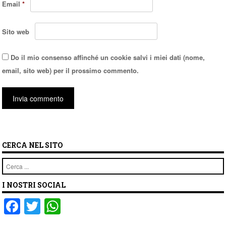
Email
*
Sito web
Do il mio consenso affinché un cookie salvi i miei dati (nome,
email, sito web) per il prossimo commento.
CERCA NEL SITO
Cerca
I NOSTRI SOCIAL
F
T
W
a
wi
h