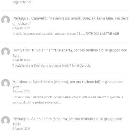
dagli zebedei!
Pierluigi
su
Caravello: “Ravenna più avanti. Spezia? Tante idee, ma deve
dimostrare”
5 Agosto 2026
Anch'io la penso così specialmente come over 33..... FATE DOI LASTRE ASE
Henry Roth
su
Soleri rientra (e spera), per ora restano tutti in gruppo con
Turati
5 Agosto 2026
Possibile che u tifosi siano a questo livello? Io mi dissocio.
Massimo
su
Soleri rientra (e spera), per ora restano tutti in gruppo con
Turati
5 Agosto 2026
Servono cloun al circo potete accomodarvi visto lo schifo con cui avete giocato la
scorsa stagione pietosi e ora cosa…
Pierluigi
su
Soleri rientra (e spera), per ora restano tutti in gruppo con
Turati
5 Agosto 2026