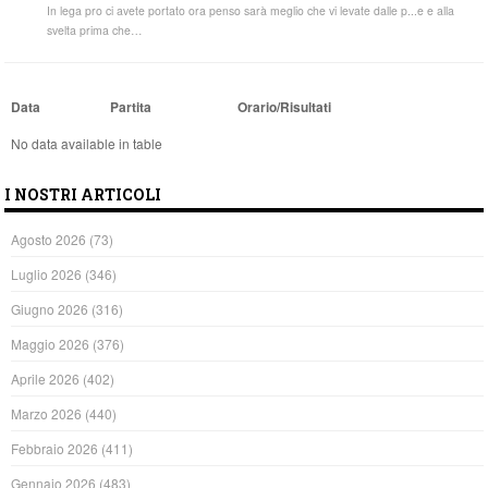
In lega pro ci avete portato ora penso sarà meglio che vi levate dalle p...e e alla
svelta prima che…
Data
Partita
Orario/Risultati
No data available in table
I NOSTRI ARTICOLI
Agosto 2026
(73)
Luglio 2026
(346)
Giugno 2026
(316)
Maggio 2026
(376)
Aprile 2026
(402)
Marzo 2026
(440)
Febbraio 2026
(411)
Gennaio 2026
(483)