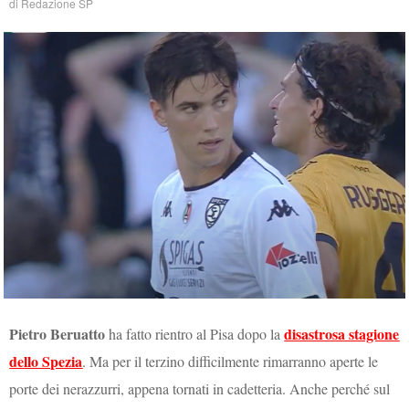
di
Redazione SP
Pietro Beruatto
disastrosa stagione
ha fatto rientro al Pisa dopo la
dello Spezia
. Ma per il terzino difficilmente rimarranno aperte le
porte dei nerazzurri, appena tornati in cadetteria. Anche perché sul