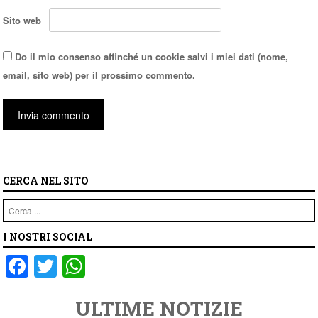
Sito web
Do il mio consenso affinché un cookie salvi i miei dati (nome,
email, sito web) per il prossimo commento.
CERCA NEL SITO
Cerca
I NOSTRI SOCIAL
F
T
W
a
wi
h
ULTIME NOTIZIE
c
tt
at