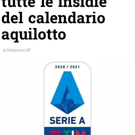
tutte le insidie
del calendario
aquilotto
di
Redazione SP