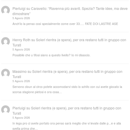
Pierluigi
su
Caravello: “Ravenna più avanti. Spezia? Tante idee, ma deve
dimostrare”
5 Agosto 2026
Anch'io la penso così specialmente come over 33..... FATE DOI LASTRE ASE
Henry Roth
su
Soleri rientra (e spera), per ora restano tutti in gruppo con
Turati
5 Agosto 2026
Possibile che u tifosi siano a questo livello? Io mi dissocio.
Massimo
su
Soleri rientra (e spera), per ora restano tutti in gruppo con
Turati
5 Agosto 2026
Servono cloun al circo potete accomodarvi visto lo schifo con cui avete giocato la
scorsa stagione pietosi e ora cosa…
Pierluigi
su
Soleri rientra (e spera), per ora restano tutti in gruppo con
Turati
5 Agosto 2026
In lega pro ci avete portato ora penso sarà meglio che vi levate dalle p...e e alla
svelta prima che…