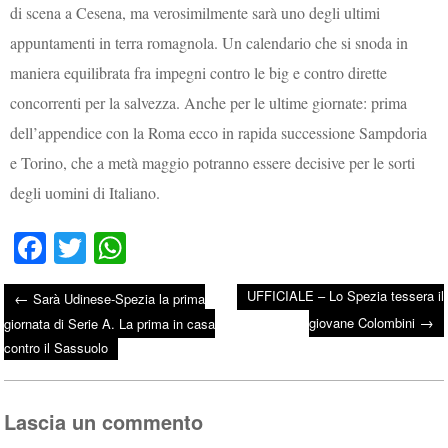
di scena a Cesena, ma verosimilmente sarà uno degli ultimi
appuntamenti in terra romagnola. Un calendario che si snoda in
maniera equilibrata fra impegni contro le big e contro dirette
concorrenti per la salvezza. Anche per le ultime giornate: prima
dell’appendice con la Roma ecco in rapida successione Sampdoria
e Torino, che a metà maggio potranno essere decisive per le sorti
degli uomini di Italiano.
Fa
T
W
ce
wi
ha
UFFICIALE – Lo Spezia tessera il
←
Sarà Udinese-Spezia la prima
bo
tte
ts
→
Post navigation
giovane Colombini
giornata di Serie A. La prima in casa
ok
r
A
contro il Sassuolo
pp
Lascia un commento