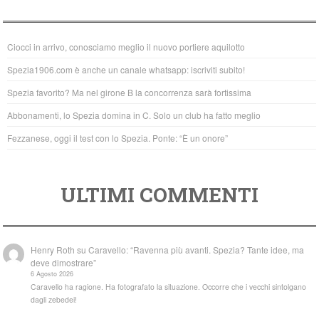
e
er
s
b
A
Ciocci in arrivo, conosciamo meglio il nuovo portiere aquilotto
o
p
Spezia1906.com è anche un canale whatsapp: iscriviti subito!
o
p
Spezia favorito? Ma nel girone B la concorrenza sarà fortissima
k
Abbonamenti, lo Spezia domina in C. Solo un club ha fatto meglio
Fezzanese, oggi il test con lo Spezia. Ponte: “È un onore”
ULTIMI COMMENTI
Henry Roth
su
Caravello: “Ravenna più avanti. Spezia? Tante idee, ma
deve dimostrare”
6 Agosto 2026
Caravello ha ragione. Ha fotografato la situazione. Occorre che i vecchi sintolgano
dagli zebedei!