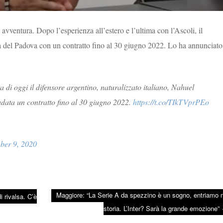
avventura. Dopo l’esperienza all’estero e l’ultima con l’Ascoli, il
ia del Padova con un contratto fino al 30 giugno 2022. Lo ha annunciato 
 di oggi il difensore argentino, naturalizzato italiano, Nahuel
udata un contratto fino al 30 giugno 2022.
https://t.co/TIkTVprPEo
ber 9, 2020
Maggiore: “La Serie A da spezzino è un sogno, entriamo n
 rivalsa. C’è
storia. L’Inter? Sarà la grande emozione”