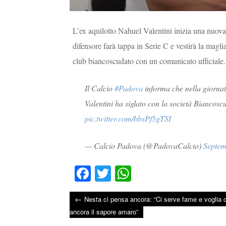
L’ex aquilotto Nahuel Valentini inizia una nuova 
difensore farà tappa in Serie C e vestirà la magl
club biancoscudato con un comunicato ufficiale.
Il Calcio
#Padova
informa che nella giornata
Valentini ha siglato con la società Biancosc
pic.twitter.com/bbsPf5gTSI
— Calcio Padova (@PadovaCalcio)
Septem
Fa
T
W
ce
wi
ha
←
Nesta ci pensa ancora: “Ci serve fame e voglia di
bo
tte
ts
Post navigation
ancora il sapore amaro”
ok
r
A