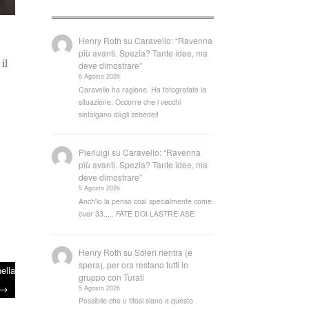
Henry Roth
su
Caravello: “Ravenna
più avanti. Spezia? Tante idee, ma
il
deve dimostrare”
6 Agosto 2026
Caravello ha ragione. Ha fotografato la
situazione. Occorre che i vecchi
sintolgano dagli zebedei!
Pierluigi
su
Caravello: “Ravenna
più avanti. Spezia? Tante idee, ma
deve dimostrare”
5 Agosto 2026
Anch'io la penso così specialmente come
over 33..... FATE DOI LASTRE ASE
Henry Roth
su
Soleri rientra (e
spera), per ora restano tutti in
ella
gruppo con Turati
→
5 Agosto 2026
Possibile che u tifosi siano a questo