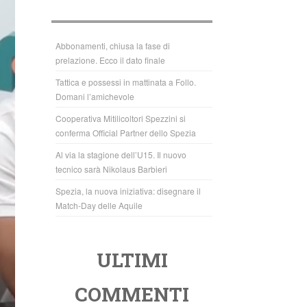
b
A
o
p
o
p
Abbonamenti, chiusa la fase di
prelazione. Ecco il dato finale
k
Tattica e possessi in mattinata a Follo.
Domani l’amichevole
Cooperativa Mitilicoltori Spezzini si
conferma Official Partner dello Spezia
Al via la stagione dell’U15. Il nuovo
tecnico sarà Nikolaus Barbieri
Spezia, la nuova iniziativa: disegnare il
Match-Day delle Aquile
ULTIMI
COMMENTI