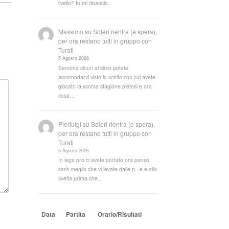
livello? Io mi dissocio.
Massimo
su
Soleri rientra (e spera),
per ora restano tutti in gruppo con
Turati
5 Agosto 2026
Servono cloun al circo potete
accomodarvi visto lo schifo con cui avete
giocato la scorsa stagione pietosi e ora
cosa…
Pierluigi
su
Soleri rientra (e spera),
per ora restano tutti in gruppo con
Turati
5 Agosto 2026
In lega pro ci avete portato ora penso
sarà meglio che vi levate dalle p...e e alla
svelta prima che…
Data
Partita
Orario/Risultati