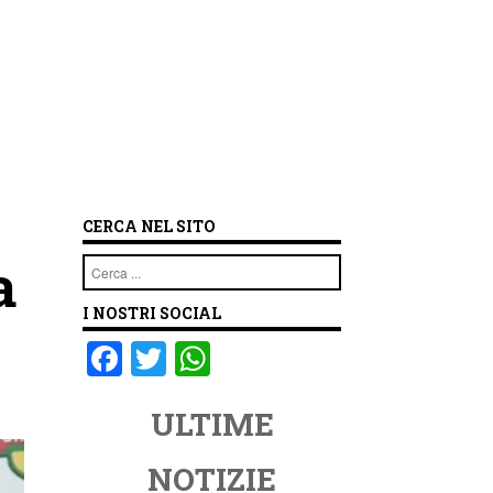
CERCA NEL SITO
a
Cerca
I NOSTRI SOCIAL
F
T
W
a
wi
h
ULTIME
c
tt
at
e
er
s
NOTIZIE