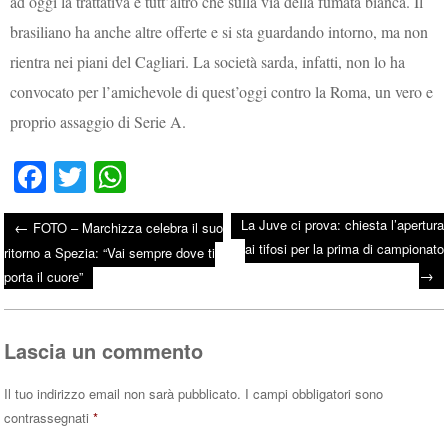
ad oggi la trattativa è tutt’altro che sulla via della fumata bianca. Il
brasiliano ha anche altre offerte e si sta guardando intorno, ma non
rientra nei piani del Cagliari. La società sarda, infatti, non lo ha
convocato per l’amichevole di quest’oggi contro la Roma, un vero e
proprio assaggio di Serie A.
Fa
T
W
ce
wi
ha
La Juve ci prova: chiesta l’apertura
←
FOTO – Marchizza celebra il suo
bo
tte
ts
ai tifosi per la prima di campionato
Post navigation
ritorno a Spezia: “Vai sempre dove ti
ok
r
A
→
porta il cuore”
pp
Lascia un commento
Il tuo indirizzo email non sarà pubblicato.
I campi obbligatori sono
contrassegnati
*