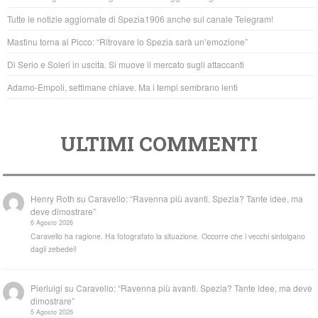
o
p
Tutte le notizie aggiornate di Spezia1906 anche sul canale Telegram!
o
p
Mastinu torna al Picco: “Ritrovare lo Spezia sarà un’emozione”
k
Di Serio e Soleri in uscita. Si muove il mercato sugli attaccanti
Adamo-Empoli, settimane chiave. Ma i tempi sembrano lenti
ULTIMI COMMENTI
Henry Roth
su
Caravello: “Ravenna più avanti. Spezia? Tante idee, ma
deve dimostrare”
6 Agosto 2026
Caravello ha ragione. Ha fotografato la situazione. Occorre che i vecchi sintolgano
dagli zebedei!
Pierluigi
su
Caravello: “Ravenna più avanti. Spezia? Tante idee, ma deve
dimostrare”
5 Agosto 2026