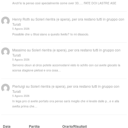
Anch'io la penso così specialmente come over 33..... FATE DOI LASTRE ASE
Henry Roth
su
Soleri rientra (e spera), per ora restano tutti in gruppo con
Turati
5 Agosto 2026
Possibile che u tifosi siano a questo livello? Io mi dissocio.
Massimo
su
Soleri rientra (e spera), per ora restano tutti in gruppo con
Turati
5 Agosto 2026
Servono cloun al circo potete accomodarvi visto lo schifo con cui avete giocato la
scorsa stagione pietosi e ora cosa…
Pierluigi
su
Soleri rientra (e spera), per ora restano tutti in gruppo con
Turati
5 Agosto 2026
In lega pro ci avete portato ora penso sarà meglio che vi levate dalle p...e e alla
svelta prima che…
Data
Partita
Orario/Risultati