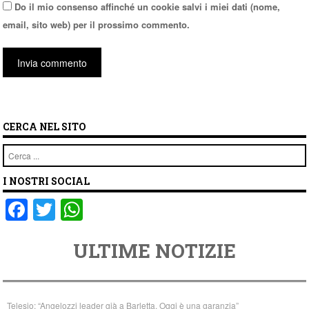
Do il mio consenso affinché un cookie salvi i miei dati (nome,
email, sito web) per il prossimo commento.
CERCA NEL SITO
Cerca
I NOSTRI SOCIAL
F
T
W
a
wi
h
ULTIME NOTIZIE
c
tt
at
e
er
s
b
A
Telesio: “Angelozzi leader già a Barletta. Oggi è una garanzia”