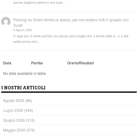
scorsa stagione pietosi e ora cosa…
Pierluigi
su
Soleri rientra (e spera), per ora restano tutti in gruppo con
Turati
5 Agosto 2026
In lega pro ci avete portato ora penso sarà meglio che vi levate dalle p...e e alla
svelta prima che…
Data
Partita
Orario/Risultati
No data available in table
I NOSTRI ARTICOLI
Agosto 2026
(86)
Luglio 2026
(346)
Giugno 2026
(316)
Maggio 2026
(376)