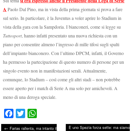
si era espresso anche il Presidente della Lega di Serie
Sul tema
A
Paolo Dal Pino, ma in vista della prima giornata si prova a fare
sul serio. In particolare, è la Juventus a voler aprire lo Stadium in
vista della gara con la Sampdoria. I bianconeri, come si legge su
Tuttosport
, hanno infatti presentato una nuova richiesta con un
piano per consentire almeno l’ingresso di mille tifosi sugli spalti
dell’impianto bianconero. Con l’ultimo DPCM, infatti, il Governo
ha permesso la partecipazione di questo numero di persone per un
singolo evento non in manifestazioni serali. Attualmente,
comunque, lo Stadium – così come gli altri stadi – non potrebbe
essere aperto per i match di Serie A ma solo per amichevoli. A
meno di una deroga speciale.
Fa
T
W
ce
wi
ha
È uno Spezia forza sette: ma siamo
←
Farias rallenta, ma intanto il