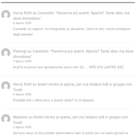
Henry Roth
su
Caravello: “Ravenna più avanti. Spezia? Tante idee, ma
deve dimostrare”
6 Agosto 2026
Caravello ha ragione. Ha fotografato la situazione. Occorre che i vecchi sintolgano
dagli zebedei!
Pierluigi
su
Caravello: “Ravenna più avanti. Spezia? Tante idee, ma deve
dimostrare”
5 Agosto 2026
Anch'io la penso così specialmente come over 33..... FATE DOI LASTRE ASE
Henry Roth
su
Soleri rientra (e spera), per ora restano tutti in gruppo con
Turati
5 Agosto 2026
Possibile che u tifosi siano a questo livello? Io mi dissocio.
Massimo
su
Soleri rientra (e spera), per ora restano tutti in gruppo con
Turati
5 Agosto 2026
Servono cloun al circo potete accomodarvi visto lo schifo con cui avete giocato la