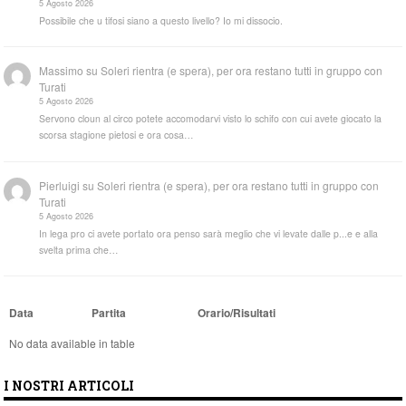
5 Agosto 2026
Possibile che u tifosi siano a questo livello? Io mi dissocio.
Massimo
su
Soleri rientra (e spera), per ora restano tutti in gruppo con
Turati
5 Agosto 2026
Servono cloun al circo potete accomodarvi visto lo schifo con cui avete giocato la
scorsa stagione pietosi e ora cosa…
Pierluigi
su
Soleri rientra (e spera), per ora restano tutti in gruppo con
Turati
5 Agosto 2026
In lega pro ci avete portato ora penso sarà meglio che vi levate dalle p...e e alla
svelta prima che…
Data
Partita
Orario/Risultati
No data available in table
I NOSTRI ARTICOLI