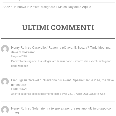
Spezia, la nuova iniziativa: disegnare il Match-Day delle Aquile
ULTIMI COMMENTI
Henry Roth
su
Caravello: “Ravenna più avanti. Spezia? Tante idee, ma
deve dimostrare”
6 Agosto 2026
Caravello ha ragione. Ha fotografato la situazione. Occorre che i vecchi sintolgano
dagli zebedei!
Pierluigi
su
Caravello: “Ravenna più avanti. Spezia? Tante idee, ma deve
dimostrare”
5 Agosto 2026
Anch'io la penso così specialmente come over 33..... FATE DOI LASTRE ASE
Henry Roth
su
Soleri rientra (e spera), per ora restano tutti in gruppo con
Turati