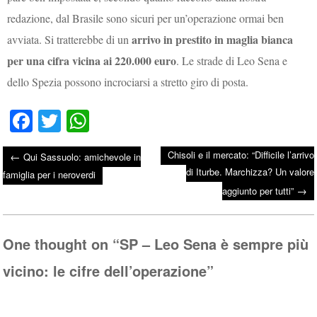
redazione, dal Brasile sono sicuri per un’operazione ormai ben
arrivo in prestito in maglia bianca
avviata. Si tratterebbe di un
per una cifra vicina ai 220.000 euro
. Le strade di Leo Sena e
dello Spezia possono incrociarsi a stretto giro di posta.
Fa
T
W
ce
wi
ha
Chisoli e il mercato: “Difficile l’arrivo
←
Qui Sassuolo: amichevole in
bo
tte
ts
di Iturbe. Marchizza? Un valore
Post navigation
famiglia per i neroverdi
ok
r
A
→
aggiunto per tutti”
pp
One thought on “
SP – Leo Sena è sempre più
vicino: le cifre dell’operazione
”