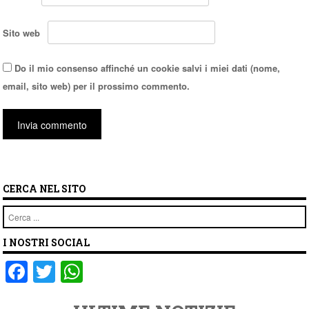
Sito web
Do il mio consenso affinché un cookie salvi i miei dati (nome,
email, sito web) per il prossimo commento.
CERCA NEL SITO
Cerca
I NOSTRI SOCIAL
F
T
W
a
wi
h