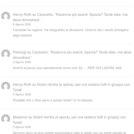
Henry Roth
su
Caravello: “Ravenna più avanti. Spezia? Tante idee, ma
deve dimostrare”
6 Agosto 2026
Caravello ha ragione. Ha fotografato la situazione. Occorre che i vecchi sintolgano
dagli zebedei!
Pierluigi
su
Caravello: “Ravenna più avanti. Spezia? Tante idee, ma deve
dimostrare”
5 Agosto 2026
Anch'io la penso così specialmente come over 33..... FATE DOI LASTRE ASE
Henry Roth
su
Soleri rientra (e spera), per ora restano tutti in gruppo con
Turati
5 Agosto 2026
Possibile che u tifosi siano a questo livello? Io mi dissocio.
Massimo
su
Soleri rientra (e spera), per ora restano tutti in gruppo con
Turati
5 Agosto 2026
Servono cloun al circo potete accomodarvi visto lo schifo con cui avete giocato la