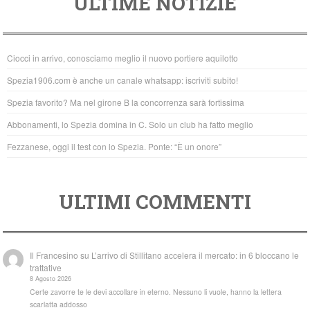
ULTIME NOTIZIE
c
tt
at
e
er
s
b
A
Ciocci in arrivo, conosciamo meglio il nuovo portiere aquilotto
o
p
Spezia1906.com è anche un canale whatsapp: iscriviti subito!
o
p
Spezia favorito? Ma nel girone B la concorrenza sarà fortissima
k
Abbonamenti, lo Spezia domina in C. Solo un club ha fatto meglio
Fezzanese, oggi il test con lo Spezia. Ponte: “È un onore”
ULTIMI COMMENTI
Il Francesino
su
L’arrivo di Stillitano accelera il mercato: in 6 bloccano le
trattative
8 Agosto 2026
Certe zavorre te le devi accollare in eterno. Nessuno li vuole, hanno la lettera
scarlatta addosso