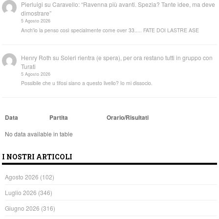
Pierluigi
su
Caravello: “Ravenna più avanti. Spezia? Tante idee, ma deve
dimostrare”
5 Agosto 2026
Anch'io la penso così specialmente come over 33..... FATE DOI LASTRE ASE
Henry Roth
su
Soleri rientra (e spera), per ora restano tutti in gruppo con
Turati
5 Agosto 2026
Possibile che u tifosi siano a questo livello? Io mi dissocio.
Data
Partita
Orario/Risultati
No data available in table
I NOSTRI ARTICOLI
Agosto 2026
(102)
Luglio 2026
(346)
Giugno 2026
(316)