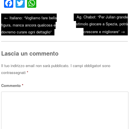
Fa
T
W
ce
wi
ha
Ag. Chabot: “Per Julian grande
←
Italiano: “Vogliamo fare bella
bo
tte
ts
stimolo giocare a Spezia, potrà
Post navigation
figura, manca ancora qualcosa e
ok
r
A
→
crescere e migliorare”
dovremo curare ogni dettaglio”
pp
Lascia un commento
Il tuo indirizzo email non sarà pubblicato.
I campi obbligatori sono
contrassegnati
*
Commento
*