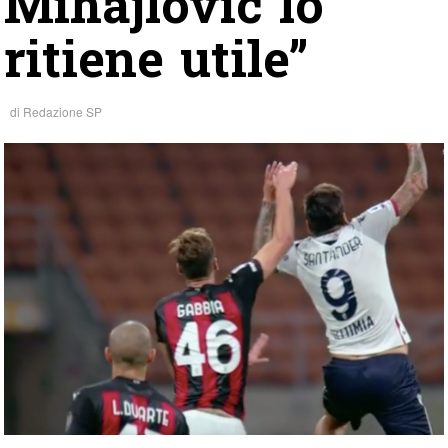
Mihajlovic lo
ritiene utile”
di
Redazione SP