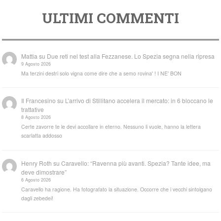
ULTIMI COMMENTI
Mattia
su
Due reti nel test alla Fezzanese. Lo Spezia segna nella ripresa
9 Agosto 2026
Ma terzini destri solo vigna come dire che a semo rovina' ! I NE' BON
Il Francesino
su
L’arrivo di Stillitano accelera il mercato: in 6 bloccano le
trattative
8 Agosto 2026
Certe zavorre te le devi accollare in eterno. Nessuno li vuole, hanno la lettera
scarlatta addosso
Henry Roth
su
Caravello: “Ravenna più avanti. Spezia? Tante idee, ma
deve dimostrare”
6 Agosto 2026
Caravello ha ragione. Ha fotografato la situazione. Occorre che i vecchi sintolgano
dagli zebedei!