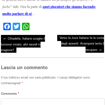
quei giocatori che stanno facendo
furbo
” ride. Ora fa parte di
molto parlare di sé
…
Fa
T
W
ce
wi
ha
Verso la Juve Italiano fa la conta
←
Cittadella, Italiano sceglie il
bo
tte
ts
degli assenti: Acampora tenta il
Post navigation
turnover mirato: altri esordi in
ok
r
A
→
recupero
stagione?
pp
Lascia un commento
Il tuo indirizzo email non sarà pubblicato.
I campi obbligatori sono
contrassegnati
*
Commento
*