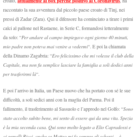
attualmente ai box perché positivo al Coronavirus
croato,
, ha
raccontato la sua avventura dal piccolo paese croato di Tinj, nei
pressi di Zadar (Zara). Qui il difensore ha cominciato a tirare i primi
calci al pallone nel Rastaene, in Serie C, formandosi letteralmente
da solo: “
Per andare al campo impiegavo ogni giorno 40 minuti,
mio padre non poteva mai venire a vedermi
“. E poi la chiamata
della Dinamo Zagabria: “
Ero felicissimo che mi volesse il club della
Capitale, ma non fu semplice lasciare la famiglia a soli dodici anni
per trasferirmi là
“.
E poi l’arrivo in Italia, un Paese nuovo che ha portato con sé le sue
difficoltà, a soli sedici anni con la maglia del Parma. Poi il
fallimento, il trasferimento al Sassuolo e l’approdo nel Golfo: “
Sono
stato accolto subito bene, mi sento di essere qui da una vita. Spezia
è la mia seconda casa. Qui sono molto legato a Elio Capradossi e
ai gemelli Ricci, anche se Matteo mi fa sempre gli scherzi… è