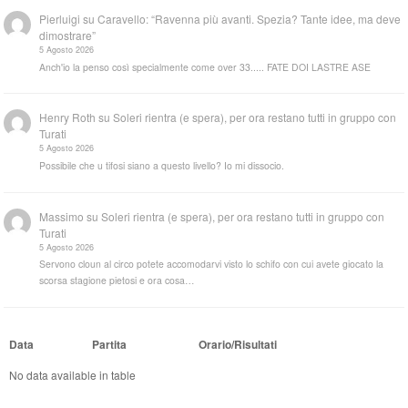
Pierluigi
su
Caravello: “Ravenna più avanti. Spezia? Tante idee, ma deve
dimostrare”
5 Agosto 2026
Anch'io la penso così specialmente come over 33..... FATE DOI LASTRE ASE
Henry Roth
su
Soleri rientra (e spera), per ora restano tutti in gruppo con
Turati
5 Agosto 2026
Possibile che u tifosi siano a questo livello? Io mi dissocio.
Massimo
su
Soleri rientra (e spera), per ora restano tutti in gruppo con
Turati
5 Agosto 2026
Servono cloun al circo potete accomodarvi visto lo schifo con cui avete giocato la
scorsa stagione pietosi e ora cosa…
Data
Partita
Orario/Risultati
No data available in table