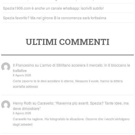
k
Spezia1906.com è anche un canale whatsapp: iscriviti subito!
Spezia favorito? Ma nel girone B la concorrenza sarà fortissima
ULTIMI COMMENTI
Il Francesino
su
L’arrivo di Stillitano accelera il mercato: in 6 bloccano le
trattative
8 Agosto 2026
Certe zavorre te le devi accollare in eterno. Nessuno li vuole, hanno la lettera
scarlatta addosso
Henry Roth
su
Caravello: “Ravenna più avanti. Spezia? Tante idee, ma
deve dimostrare”
6 Agosto 2026
Caravello ha ragione. Ha fotografato la situazione. Occorre che i vecchi sintolgano
dagli zebedei!