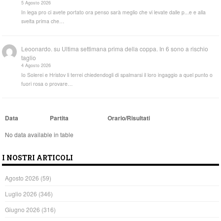
5 Agosto 2026
In lega pro ci avete portato ora penso sarà meglio che vi levate dalle p...e e alla
svelta prima che…
Leoonardo.
su
Ultima settimana prima della coppa. In 6 sono a rischio
taglio
4 Agosto 2026
Io Solerei e Hristov li terrei chiedendogli di spalmarsi il loro ingaggio a quel punto o
fuori rosa o provare…
Data
Partita
Orario/Risultati
No data available in table
I NOSTRI ARTICOLI
Agosto 2026
(59)
Luglio 2026
(346)
Giugno 2026
(316)