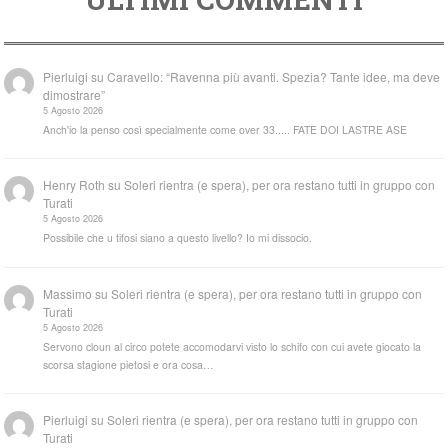
Pierluigi
su
Caravello: “Ravenna più avanti. Spezia? Tante idee, ma deve
dimostrare”
5 Agosto 2026
Anch'io la penso così specialmente come over 33..... FATE DOI LASTRE ASE
Henry Roth
su
Soleri rientra (e spera), per ora restano tutti in gruppo con
Turati
5 Agosto 2026
Possibile che u tifosi siano a questo livello? Io mi dissocio.
Massimo
su
Soleri rientra (e spera), per ora restano tutti in gruppo con
Turati
5 Agosto 2026
Servono cloun al circo potete accomodarvi visto lo schifo con cui avete giocato la
scorsa stagione pietosi e ora cosa…
Pierluigi
su
Soleri rientra (e spera), per ora restano tutti in gruppo con
Turati