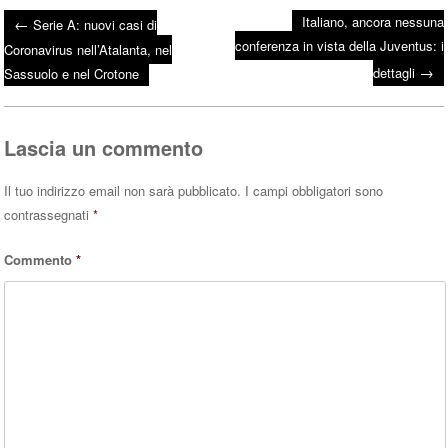
ce
wi
ha
Italiano, ancora nessuna
←
Serie A: nuovi casi di
bo
tte
ts
conferenza in vista della Juventus: i
Post navigation
Coronavirus nell’Atalanta, nel
ok
r
A
→
dettagli
Sassuolo e nel Crotone
pp
Lascia un commento
Il tuo indirizzo email non sarà pubblicato.
I campi obbligatori sono
contrassegnati
*
Commento
*