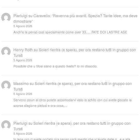
Pierluigi
su
Caravello: “Ravenna più avanti. Spezia? Tante idee, ma deve
dimostrare”
5 Agosto 2026
Anch'io la penso così specialmente come over 33..... FATE DOI LASTRE ASE
Henry Roth
su
Soleri rientra (e spera), per ora restano tutti in gruppo con
Turati
5 Agosto 2026
Possibile che u tifosi siano a questo livello? Io mi dissocio.
Massimo
su
Soleri rientra (e spera), per ora restano tutti in gruppo con
Turati
5 Agosto 2026
Servono cloun al circo potete accomodarvi visto lo schifo con cui avete giocato la
scorsa stagione pietosi e ora cosa…
Pierluigi
su
Soleri rientra (e spera), per ora restano tutti in gruppo con
Turati
5 Agosto 2026
In lega pro ci avete portato ora penso sarà meglio che vi levate dalle p...e e alla