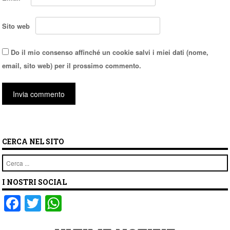
Sito web
Do il mio consenso affinché un cookie salvi i miei dati (nome,
email, sito web) per il prossimo commento.
CERCA NEL SITO
Cerca
I NOSTRI SOCIAL
F
T
W
a
wi
h