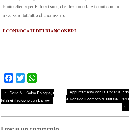
brutto cliente per Pirlo e i suoi, che dovranno fare i conti con un
avversario tutt’altro che remissivo.
I CONVOCATI DEI BIANCONERI
Fa
T
W
ce
wi
ha
Appuntamento con la storia: a Pirlo
←
Serie A – Colpo Bologna, i
bo
tte
ts
e Ronaldo il compito di sfatare il tabù
Post navigation
felsinei risorgono con Barrow
ok
r
A
→
pp
Lascia un commento