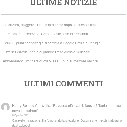
ULTIME NOTIZIE
c
tt
at
e
er
s
b
A
Catanzaro, Ruggero: “Pronto al rilancio dopo sei mesi difficili”
o
p
Torres ok in amichevole, Greco: “Viste cose interessanti”
o
p
Serie C, primi ribaltoni: già si cambia a Reggio Emilia e Perugia
k
Lutto in Ferrovia. Addio al grande tifoso Alessio Tedeschi
Abbonamenti, sfondata quota 5.000. E può aumentare ancora
ULTIMI COMMENTI
Henry Roth
su
Caravello: “Ravenna più avanti. Spezia? Tante idee, ma
deve dimostrare”
6 Agosto 2026
Caravello ha ragione. Ha fotografato la situazione. Occorre che i vecchi sintolgano
dagli zebedei!