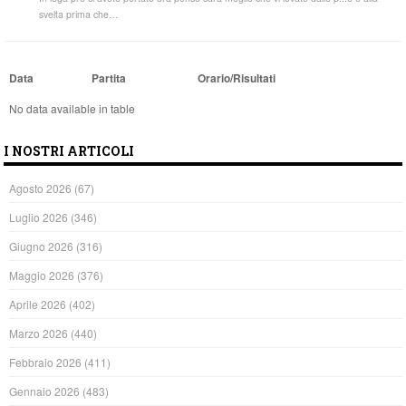
svelta prima che…
Data
Partita
Orario/Risultati
No data available in table
I NOSTRI ARTICOLI
Agosto 2026
(67)
Luglio 2026
(346)
Giugno 2026
(316)
Maggio 2026
(376)
Aprile 2026
(402)
Marzo 2026
(440)
Febbraio 2026
(411)
Gennaio 2026
(483)