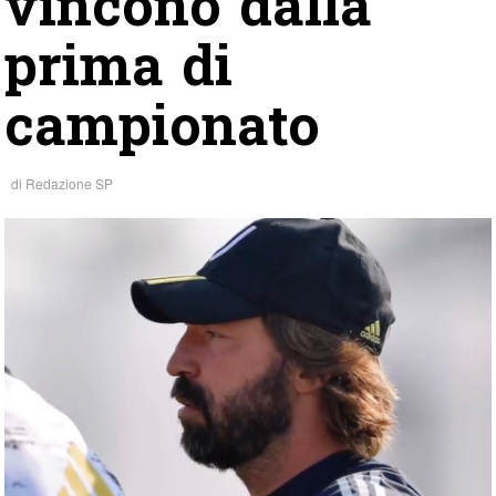
vincono dalla
prima di
campionato
di
Redazione SP