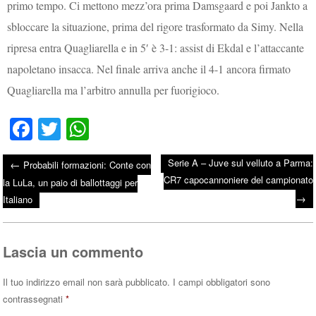
primo tempo. Ci mettono mezz’ora prima Damsgaard e poi Jankto a
sbloccare la situazione, prima del rigore trasformato da Simy. Nella
ripresa entra Quagliarella e in 5′ è 3-1: assist di Ekdal e l’attaccante
napoletano insacca. Nel finale arriva anche il 4-1 ancora firmato
Quagliarella ma l’arbitro annulla per fuorigioco.
Fa
T
W
ce
wi
ha
Serie A – Juve sul velluto a Parma:
←
Probabili formazioni: Conte con
bo
tte
ts
CR7 capocannoniere del campionato
Post navigation
la LuLa, un paio di ballottaggi per
ok
r
A
→
Italiano
pp
Lascia un commento
Il tuo indirizzo email non sarà pubblicato.
I campi obbligatori sono
contrassegnati
*