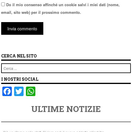
Do il mio consenso affinché un cookie salvi i miei dati (nome,
email, sito web) per il prossimo commento.
CERCA NEL SITO
Cerca
I NOSTRI SOCIAL
F
T
W
a
wi
h
ULTIME NOTIZIE
c
tt
at
e
er
s
b
A