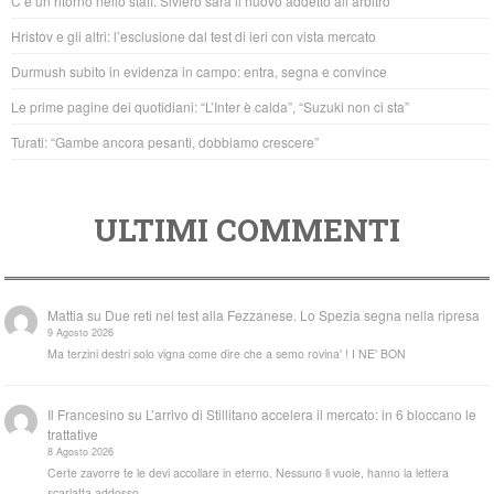
C’è un ritorno nello staff. Siviero sarà il nuovo addetto all’arbitro
o
p
Hristov e gli altri: l’esclusione dal test di ieri con vista mercato
o
p
Durmush subito in evidenza in campo: entra, segna e convince
k
Le prime pagine dei quotidiani: “L’Inter è calda”, “Suzuki non ci sta”
Turati: “Gambe ancora pesanti, dobbiamo crescere”
ULTIMI COMMENTI
Mattia
su
Due reti nel test alla Fezzanese. Lo Spezia segna nella ripresa
9 Agosto 2026
Ma terzini destri solo vigna come dire che a semo rovina' ! I NE' BON
Il Francesino
su
L’arrivo di Stillitano accelera il mercato: in 6 bloccano le
trattative
8 Agosto 2026
Certe zavorre te le devi accollare in eterno. Nessuno li vuole, hanno la lettera
scarlatta addosso