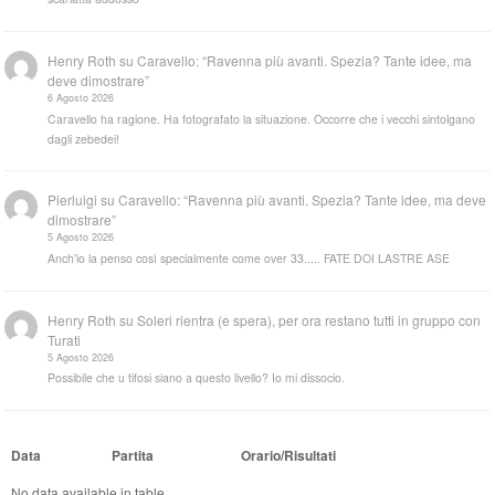
Henry Roth
su
Caravello: “Ravenna più avanti. Spezia? Tante idee, ma
deve dimostrare”
6 Agosto 2026
Caravello ha ragione. Ha fotografato la situazione. Occorre che i vecchi sintolgano
dagli zebedei!
Pierluigi
su
Caravello: “Ravenna più avanti. Spezia? Tante idee, ma deve
dimostrare”
5 Agosto 2026
Anch'io la penso così specialmente come over 33..... FATE DOI LASTRE ASE
Henry Roth
su
Soleri rientra (e spera), per ora restano tutti in gruppo con
Turati
5 Agosto 2026
Possibile che u tifosi siano a questo livello? Io mi dissocio.
Data
Partita
Orario/Risultati
No data available in table