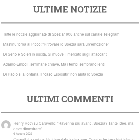
a
wi
h
ULTIME NOTIZIE
c
tt
at
e
er
s
b
A
Tutte le notizie aggiornate di Spezia1906 anche sul canale Telegram!
o
p
Mastinu torna al Picco: “Ritrovare lo Spezia sarà un’emozione”
o
p
Di Serio e Soleri in uscita. Si muove il mercato sugli attaccanti
k
Adamo-Empoli, settimane chiave. Ma i tempi sembrano lenti
Di Paolo si allontana. Il “caso Esposito” non aiuta lo Spezia
ULTIMI COMMENTI
Henry Roth
su
Caravello: “Ravenna più avanti. Spezia? Tante idee, ma
deve dimostrare”
6 Agosto 2026
Caravello ha ragione. Ha fotografato la situazione. Occorre che i vecchi sintolgano