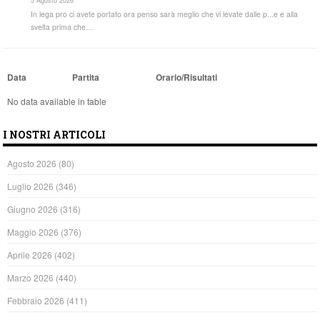
5 Agosto 2026
In lega pro ci avete portato ora penso sarà meglio che vi levate dalle p...e e alla
svelta prima che…
Data
Partita
Orario/Risultati
No data available in table
I NOSTRI ARTICOLI
Agosto 2026
(80)
Luglio 2026
(346)
Giugno 2026
(316)
Maggio 2026
(376)
Aprile 2026
(402)
Marzo 2026
(440)
Febbraio 2026
(411)