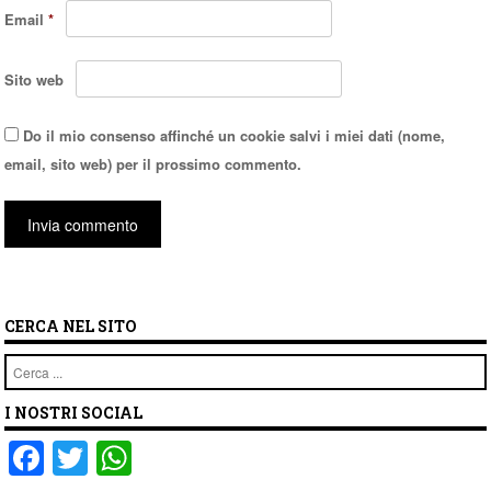
Email
*
Sito web
Do il mio consenso affinché un cookie salvi i miei dati (nome,
email, sito web) per il prossimo commento.
CERCA NEL SITO
Cerca
I NOSTRI SOCIAL
F
T
W