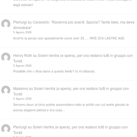
dagli zebedei!
Pierluigi
su
Caravello: “Ravenna più avanti. Spezia? Tante idee, ma deve
dimostrare”
5 Agosto 2026
Anch'io la penso così specialmente come over 33..... FATE DOI LASTRE ASE
Henry Roth
su
Soleri rientra (e spera), per ora restano tutti in gruppo con
Turati
5 Agosto 2026
Possibile che u tifosi siano a questo livello? Io mi dissocio.
Massimo
su
Soleri rientra (e spera), per ora restano tutti in gruppo con
Turati
5 Agosto 2026
Servono cloun al circo potete accomodarvi visto lo schifo con cui avete giocato la
scorsa stagione pietosi e ora cosa…
Pierluigi
su
Soleri rientra (e spera), per ora restano tutti in gruppo con
Turati