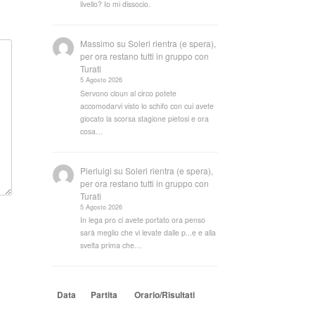
livello? Io mi dissocio.
Massimo
su
Soleri rientra (e spera),
per ora restano tutti in gruppo con
Turati
5 Agosto 2026
Servono cloun al circo potete
accomodarvi visto lo schifo con cui avete
giocato la scorsa stagione pietosi e ora
cosa…
Pierluigi
su
Soleri rientra (e spera),
per ora restano tutti in gruppo con
Turati
5 Agosto 2026
In lega pro ci avete portato ora penso
sarà meglio che vi levate dalle p...e e alla
svelta prima che…
Data
Partita
Orario/Risultati