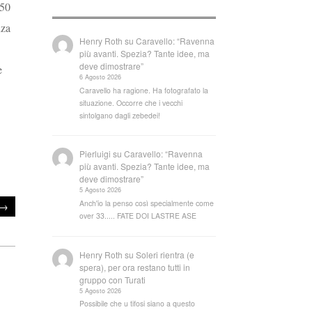
250
nza
Henry Roth
su
Caravello: “Ravenna
più avanti. Spezia? Tante idee, ma
deve dimostrare”
e
6 Agosto 2026
Caravello ha ragione. Ha fotografato la
situazione. Occorre che i vecchi
sintolgano dagli zebedei!
Pierluigi
su
Caravello: “Ravenna
più avanti. Spezia? Tante idee, ma
deve dimostrare”
5 Agosto 2026
Anch'io la penso così specialmente come
→
over 33..... FATE DOI LASTRE ASE
Henry Roth
su
Soleri rientra (e
spera), per ora restano tutti in
gruppo con Turati
5 Agosto 2026
Possibile che u tifosi siano a questo