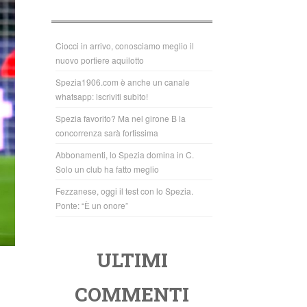
b
A
o
p
o
p
Ciocci in arrivo, conosciamo meglio il
nuovo portiere aquilotto
k
Spezia1906.com è anche un canale
whatsapp: iscriviti subito!
Spezia favorito? Ma nel girone B la
concorrenza sarà fortissima
Abbonamenti, lo Spezia domina in C.
Solo un club ha fatto meglio
Fezzanese, oggi il test con lo Spezia.
Ponte: “È un onore”
ULTIMI
COMMENTI