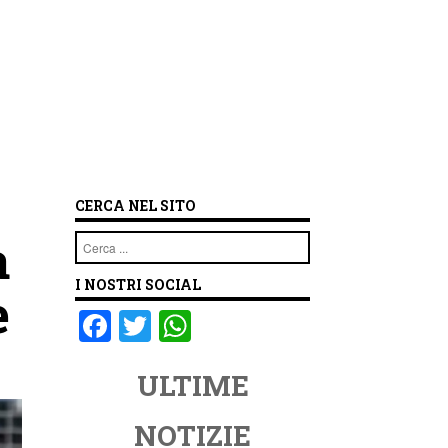
CERCA NEL SITO
a
Cerca
I NOSTRI SOCIAL
e
F
T
W
a
wi
h
ULTIME
c
tt
at
e
er
s
NOTIZIE