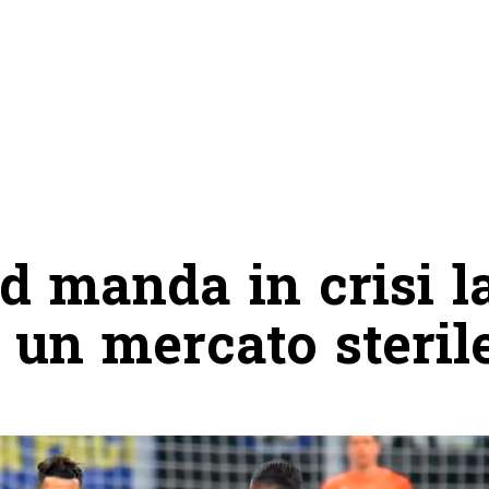
id manda in crisi l
à un mercato steril