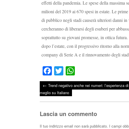
effetti della pandemia. Le spese della massima se
milioni del 2019 ai 670 spesi in estate. Le prime
di pubblico negli stadi causerà ulteriori danni in
cercheranno di liberarsi degli esuberi per abbass
soprattutto su giovani promesse, in ottica futura
dopo l’estate, con il progressivo ritorno alla nor
company di Serie A e il rinnovamento degli stadi 
Fa
T
W
ce
wi
ha
←
Trend negativo anche nei numeri: l’esperienza di 
bo
tte
ts
Post navigation
meglio su Italiano
ok
r
A
pp
Lascia un commento
Il tuo indirizzo email non sarà pubblicato.
I campi obb