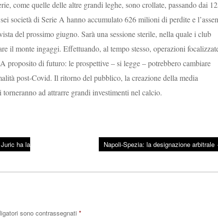
rie, come quelle delle altre grandi leghe, sono crollate, passando dai 1
 sei società di Serie A hanno accumulato 626 milioni di perdite e l’asse
 vista del prossimo giugno. Sarà una sessione sterile, nella quale i club
are il monte ingaggi. Effettuando, al tempo stesso, operazioni focalizzat
. A proposito di futuro: le prospettive – si legge – potrebbero cambiare
malità post-Covid. Il ritorno del pubblico, la creazione della media
torneranno ad attrarre grandi investimenti nel calcio.
Juric ha la
Napoli-Spezia: la designazione arbitrale
ligatori sono contrassegnati
*