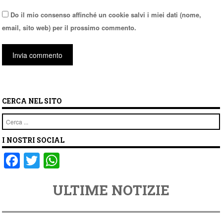
Do il mio consenso affinché un cookie salvi i miei dati (nome,
email, sito web) per il prossimo commento.
CERCA NEL SITO
Cerca
I NOSTRI SOCIAL
F
T
W
a
wi
h
ULTIME NOTIZIE
c
tt
at
e
er
s