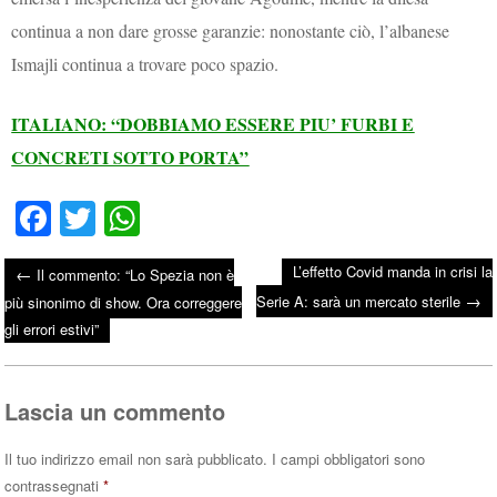
continua a non dare grosse garanzie: nonostante ciò, l’albanese
Ismajli continua a trovare poco spazio.
ITALIANO: “DOBBIAMO ESSERE PIU’ FURBI E
CONCRETI SOTTO PORTA”
Fa
T
W
ce
wi
ha
L’effetto Covid manda in crisi la
←
Il commento: “Lo Spezia non è
bo
tte
ts
→
Post navigation
Serie A: sarà un mercato sterile
più sinonimo di show. Ora correggere
ok
r
A
gli errori estivi”
pp
Lascia un commento
Il tuo indirizzo email non sarà pubblicato.
I campi obbligatori sono
contrassegnati
*