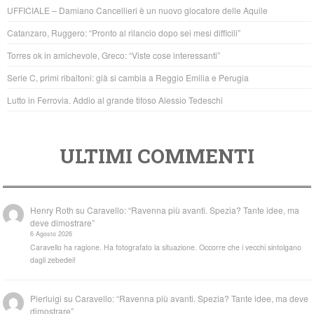
b
A
UFFICIALE – Damiano Cancellieri è un nuovo giocatore delle Aquile
o
p
Catanzaro, Ruggero: “Pronto al rilancio dopo sei mesi difficili”
o
p
Torres ok in amichevole, Greco: “Viste cose interessanti”
k
Serie C, primi ribaltoni: già si cambia a Reggio Emilia e Perugia
Lutto in Ferrovia. Addio al grande tifoso Alessio Tedeschi
ULTIMI COMMENTI
Henry Roth
su
Caravello: “Ravenna più avanti. Spezia? Tante idee, ma
deve dimostrare”
6 Agosto 2026
Caravello ha ragione. Ha fotografato la situazione. Occorre che i vecchi sintolgano
dagli zebedei!
Pierluigi
su
Caravello: “Ravenna più avanti. Spezia? Tante idee, ma deve
dimostrare”