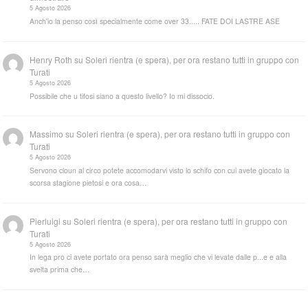
5 Agosto 2026
Anch'io la penso così specialmente come over 33..... FATE DOI LASTRE ASE
Henry Roth
su
Soleri rientra (e spera), per ora restano tutti in gruppo con
Turati
5 Agosto 2026
Possibile che u tifosi siano a questo livello? Io mi dissocio.
Massimo
su
Soleri rientra (e spera), per ora restano tutti in gruppo con
Turati
5 Agosto 2026
Servono cloun al circo potete accomodarvi visto lo schifo con cui avete giocato la
scorsa stagione pietosi e ora cosa…
Pierluigi
su
Soleri rientra (e spera), per ora restano tutti in gruppo con
Turati
5 Agosto 2026
In lega pro ci avete portato ora penso sarà meglio che vi levate dalle p...e e alla
svelta prima che…