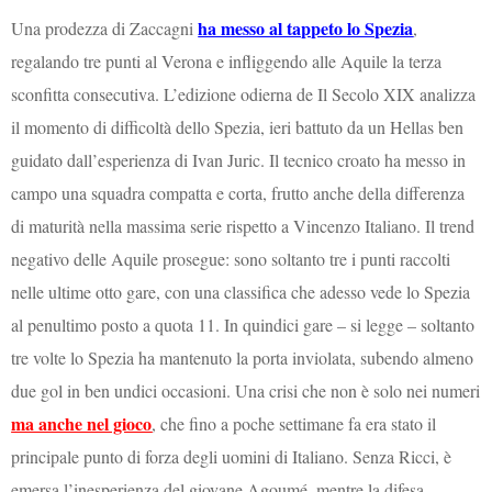
ha messo al tappeto lo Spezia
Una prodezza di Zaccagni
,
regalando tre punti al Verona e infliggendo alle Aquile la terza
sconfitta consecutiva. L’edizione odierna de Il Secolo XIX analizza
il momento di difficoltà dello Spezia, ieri battuto da un Hellas ben
guidato dall’esperienza di Ivan Juric. Il tecnico croato ha messo in
campo una squadra compatta e corta, frutto anche della differenza
di maturità nella massima serie rispetto a Vincenzo Italiano. Il trend
negativo delle Aquile prosegue: sono soltanto tre i punti raccolti
nelle ultime otto gare, con una classifica che adesso vede lo Spezia
al penultimo posto a quota 11. In quindici gare – si legge – soltanto
tre volte lo Spezia ha mantenuto la porta inviolata, subendo almeno
due gol in ben undici occasioni. Una crisi che non è solo nei numeri
ma anche nel gioco
, che fino a poche settimane fa era stato il
principale punto di forza degli uomini di Italiano. Senza Ricci, è
emersa l’inesperienza del giovane Agoumé, mentre la difesa