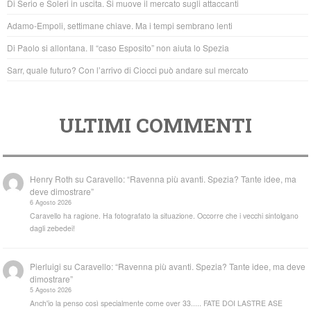
Di Serio e Soleri in uscita. Si muove il mercato sugli attaccanti
o
p
Adamo-Empoli, settimane chiave. Ma i tempi sembrano lenti
k
Di Paolo si allontana. Il “caso Esposito” non aiuta lo Spezia
Sarr, quale futuro? Con l’arrivo di Ciocci può andare sul mercato
ULTIMI COMMENTI
Henry Roth
su
Caravello: “Ravenna più avanti. Spezia? Tante idee, ma
deve dimostrare”
6 Agosto 2026
Caravello ha ragione. Ha fotografato la situazione. Occorre che i vecchi sintolgano
dagli zebedei!
Pierluigi
su
Caravello: “Ravenna più avanti. Spezia? Tante idee, ma deve
dimostrare”
5 Agosto 2026
Anch'io la penso così specialmente come over 33..... FATE DOI LASTRE ASE