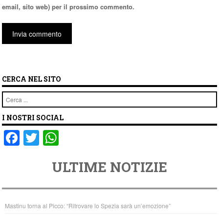
email, sito web) per il prossimo commento.
CERCA NEL SITO
Cerca
I NOSTRI SOCIAL
F
T
W
a
wi
h
ULTIME NOTIZIE
c
tt
at
e
er
s
b
A
Mastinu torna al Picco: “Ritrovare lo Spezia sarà un’emozione”
o
p