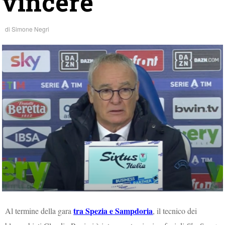
vincere”
di
Simone Negri
tra Spezia e Sampdoria
Al termine della gara
, il tecnico dei