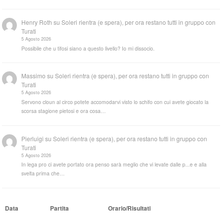
Henry Roth
su
Soleri rientra (e spera), per ora restano tutti in gruppo con
Turati
5 Agosto 2026
Possibile che u tifosi siano a questo livello? Io mi dissocio.
Massimo
su
Soleri rientra (e spera), per ora restano tutti in gruppo con
Turati
5 Agosto 2026
Servono cloun al circo potete accomodarvi visto lo schifo con cui avete giocato la
scorsa stagione pietosi e ora cosa…
Pierluigi
su
Soleri rientra (e spera), per ora restano tutti in gruppo con
Turati
5 Agosto 2026
In lega pro ci avete portato ora penso sarà meglio che vi levate dalle p...e e alla
svelta prima che…
Data
Partita
Orario/Risultati