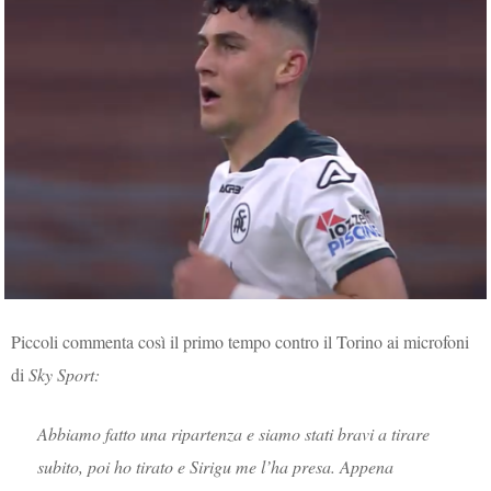
Piccoli commenta così il primo tempo contro il Torino ai microfoni
di
Sky Sport:
Abbiamo fatto una ripartenza e siamo stati bravi a tirare
subito, poi ho tirato e Sirigu me l’ha presa. Appena