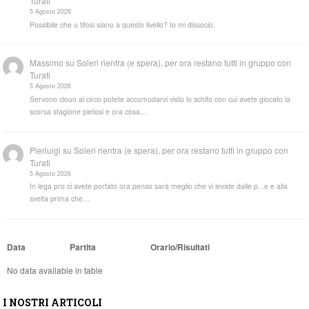
Turati
5 Agosto 2026
Possibile che u tifosi siano a questo livello? Io mi dissocio.
Massimo
su
Soleri rientra (e spera), per ora restano tutti in gruppo con
Turati
5 Agosto 2026
Servono cloun al circo potete accomodarvi visto lo schifo con cui avete giocato la
scorsa stagione pietosi e ora cosa…
Pierluigi
su
Soleri rientra (e spera), per ora restano tutti in gruppo con
Turati
5 Agosto 2026
In lega pro ci avete portato ora penso sarà meglio che vi levate dalle p...e e alla
svelta prima che…
Data
Partita
Orario/Risultati
No data available in table
I NOSTRI ARTICOLI