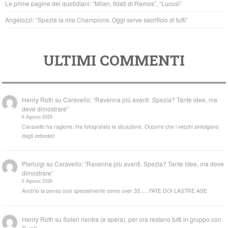
Le prime pagine dei quotidiani: “Milan, fidati di Ramos”, “Lucusì”
Angelozzi: “Spezia la mia Champions. Oggi serve sacrificio di tutti”
ULTIMI COMMENTI
Henry Roth
su
Caravello: “Ravenna più avanti. Spezia? Tante idee, ma
deve dimostrare”
6 Agosto 2026
Caravello ha ragione. Ha fotografato la situazione. Occorre che i vecchi sintolgano
dagli zebedei!
Pierluigi
su
Caravello: “Ravenna più avanti. Spezia? Tante idee, ma deve
dimostrare”
5 Agosto 2026
Anch'io la penso così specialmente come over 33..... FATE DOI LASTRE ASE
Henry Roth
su
Soleri rientra (e spera), per ora restano tutti in gruppo con