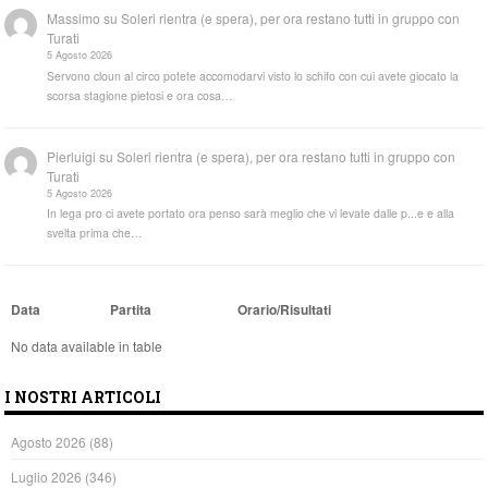
Massimo
su
Soleri rientra (e spera), per ora restano tutti in gruppo con
Turati
5 Agosto 2026
Servono cloun al circo potete accomodarvi visto lo schifo con cui avete giocato la
scorsa stagione pietosi e ora cosa…
Pierluigi
su
Soleri rientra (e spera), per ora restano tutti in gruppo con
Turati
5 Agosto 2026
In lega pro ci avete portato ora penso sarà meglio che vi levate dalle p...e e alla
svelta prima che…
Data
Partita
Orario/Risultati
No data available in table
I NOSTRI ARTICOLI
Agosto 2026
(88)
Luglio 2026
(346)