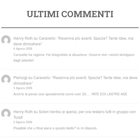
ULTIMI COMMENTI
Henry Roth
su
Caravello: “Ravenna più avanti. Spezia? Tante idee, ma
deve dimostrare”
6 Agosto 2026
Caravello ha ragione. Ha fotografato la situazione. Occorre che i vecchi sintolgano
dagli zebedei!
Pierluigi
su
Caravello: “Ravenna più avanti. Spezia? Tante idee, ma deve
dimostrare”
5 Agosto 2026
Anch'io la penso così specialmente come over 33..... FATE DOI LASTRE ASE
Henry Roth
su
Soleri rientra (e spera), per ora restano tutti in gruppo con
Turati
5 Agosto 2026
Possibile che u tifosi siano a questo livello? Io mi dissocio.