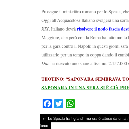
Prosegue il mini-ritiro romano per lo Spezia, che
Oggi all’Acquacetosa Italiano svolgerà una sorta
risolvere il nodo fascia des
XIX
, Italiano dovrà
Maggiore, che però con la Roma ha fatto molto be
per la gara contro il Napoli: in questi giorni sar
utilizzarlo per un tempo in coppa dando il camb
Due
ha ricevuto uno share altissimo: 2.157.000 s
TEOTINO: “SAPONARA SEMBRAVA TO
SAPONARA IN UNA SERA SI È GIÀ PR
Fa
T
W
ce
wi
ha
←
Lo Spezia fra i grandi: ma ora è atteso da un altr
bo
tte
ts
Post navigation
force