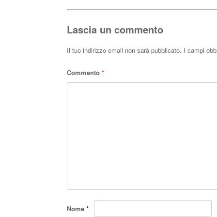
ok
r
A
pp
Lascia un commento
Il tuo indirizzo email non sarà pubblicato.
I campi obb
Commento
*
Nome
*