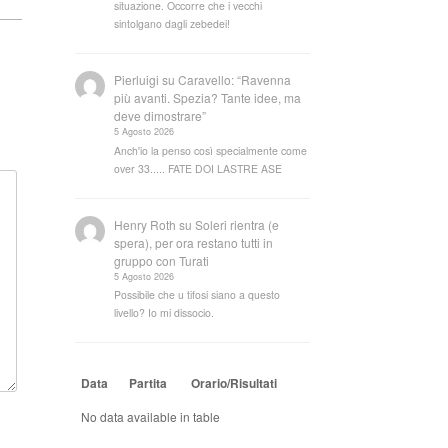
situazione. Occorre che i vecchi
sintolgano dagli zebedei!
Pierluigi
su
Caravello: “Ravenna
più avanti. Spezia? Tante idee, ma
deve dimostrare”
5 Agosto 2026
Anch'io la penso così specialmente come
over 33..... FATE DOI LASTRE ASE
Henry Roth
su
Soleri rientra (e
spera), per ora restano tutti in
gruppo con Turati
5 Agosto 2026
Possibile che u tifosi siano a questo
livello? Io mi dissocio.
Data
Partita
Orario/Risultati
No data available in table