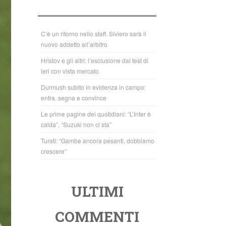
b
A
o
p
o
p
C’è un ritorno nello staff. Siviero sarà il
nuovo addetto all’arbitro
k
Hristov e gli altri: l’esclusione dal test di
ieri con vista mercato
Durmush subito in evidenza in campo:
entra, segna e convince
Le prime pagine dei quotidiani: “L’Inter è
calda”, “Suzuki non ci sta”
Turati: “Gambe ancora pesanti, dobbiamo
crescere”
ULTIMI
COMMENTI