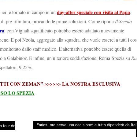
day-after speciale con visita al Papa
 ieri è tornato in campo in un
.
 di pre-rifinitura, provando le prime soluzioni. Come riporta
Il Secolo
tra
: con Vignali squalificato potrebbe essere adattato nuovamente
ne. E poi Nzola, aggregato alla squadra, che vuole esserci a tutti i cos
à monitorato dallo staff medico. L’alternativa potrebbe essere quella di
io a Galabinov. E infine, un’ulteriore soddisfazione: Roma-Spezia su
Ra
pettatori, 9,25%.
TTI CON ZEMAN” >>>>>> LA NOSTRA ESCLUSIVA
ESO LO SPEZIA
Farias, ora serve una decisione: e tutto dipenderà da Ital
o tour de