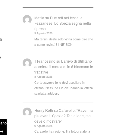
Mattia
su
Due reti nel test alla
Fezzanese. Lo Spezia segna nella
ripresa
9 Agosto 2026
ti
Ma terzini destri solo vigna come dire che
a semo rovina' ! I NE' BON
i
Il Francesino
su
L’arrivo di Stillitano
accelera il mercato: in 6 bloccano le
trattative
8 Agosto 2026
Certe zavorre te le devi accollare in
eterno. Nessuno li vuole, hanno la lettera
scarlatta addosso
Henry Roth
su
Caravello: “Ravenna
più avanti. Spezia? Tante idee, ma
deve dimostrare”
iano
6 Agosto 2026
→
Caravello ha ragione. Ha fotografato la