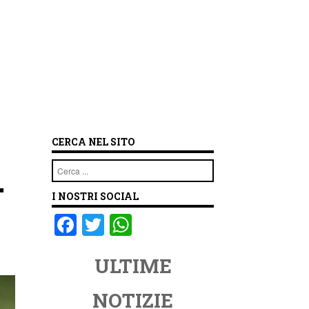
CERCA NEL SITO
.
Cerca
I NOSTRI SOCIAL
F
T
W
a
wi
h
ULTIME
c
tt
at
e
er
s
NOTIZIE