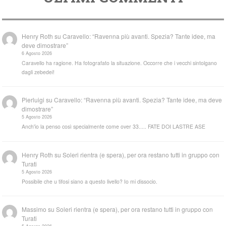
Henry Roth
su
Caravello: “Ravenna più avanti. Spezia? Tante idee, ma
deve dimostrare”
6 Agosto 2026
Caravello ha ragione. Ha fotografato la situazione. Occorre che i vecchi sintolgano
dagli zebedei!
Pierluigi
su
Caravello: “Ravenna più avanti. Spezia? Tante idee, ma deve
dimostrare”
5 Agosto 2026
Anch'io la penso così specialmente come over 33..... FATE DOI LASTRE ASE
Henry Roth
su
Soleri rientra (e spera), per ora restano tutti in gruppo con
Turati
5 Agosto 2026
Possibile che u tifosi siano a questo livello? Io mi dissocio.
Massimo
su
Soleri rientra (e spera), per ora restano tutti in gruppo con
Turati