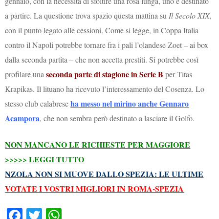
gennaio, con la necessità di sfoltire una rosa lunga, uno è destinato
a partire. La questione trova spazio questa mattina su
Il Secolo XIX
,
con il punto legato alle cessioni. Come si legge, in Coppa Italia
contro il Napoli potrebbe tornare fra i pali l’olandese Zoet – ai box
dalla seconda partita – che non accetta prestiti. Si potrebbe così
seconda parte di stagione in Serie B
profilare una
per Titas
Krapikas. Il lituano ha ricevuto l’interessamento del Cosenza. Lo
ha messo nel mirino anche Gennaro
stesso club calabrese
Acampora
, che non sembra però destinato a lasciare il Golfo.
NON MANCANO LE RICHIESTE PER MAGGIORE
>>>>> LEGGI TUTTO
NZOLA NON SI MUOVE DALLO SPEZIA: LE ULTIME
VOTATE I VOSTRI MIGLIORI IN ROMA-SPEZIA
Fa
T
W