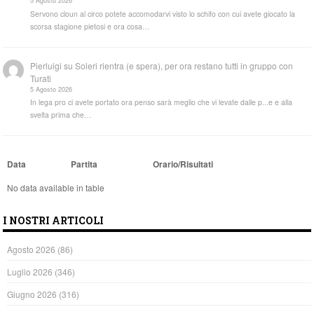
5 Agosto 2026
Servono cloun al circo potete accomodarvi visto lo schifo con cui avete giocato la
scorsa stagione pietosi e ora cosa…
Pierluigi
su
Soleri rientra (e spera), per ora restano tutti in gruppo con
Turati
5 Agosto 2026
In lega pro ci avete portato ora penso sarà meglio che vi levate dalle p...e e alla
svelta prima che…
Data
Partita
Orario/Risultati
No data available in table
I NOSTRI ARTICOLI
Agosto 2026
(86)
Luglio 2026
(346)
Giugno 2026
(316)