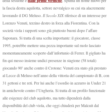
dalle prime verifiche
della sessione e
. Spunta un nome nuovo per
la fascia destra aquilotta, settore nevralgico su cui sta alacremente
lavorando il DG Meluso.
Il Secolo XIX
riferisce di un interesse per
Lorenzo Venuti, terzino destro in forza alla Fiorentina. Con la
società viola i rapporti sono già piuttosto buoni dopo l’affare
Saponara. Si tratta di una scelta importante: il giocatore, classe
1995, potrebbe mettere una pezza importante sul ruolo lasciato
momentaneamente scoperto dall’infortunio di Ferrer. Il gigliato ha
fin qui messo insieme undici presenze in stagione (58 totali)
giocando 90′ anche contro il Crotone: Venuti era stato già prestato
al Lecce di Meluso nell’anno della vittoria del campionato di B, con
31 gettoni e tre reti. Per lui anche l’esordio in azzurro in Under 21
in amichevole contro l’Ungheria. Si tratta di un profilo funzionale
alle esigenze del club aquilotto, ma tutto dipenderà dalla
disponibilità del club viola, che oggi chiuderà per Malcuit dal