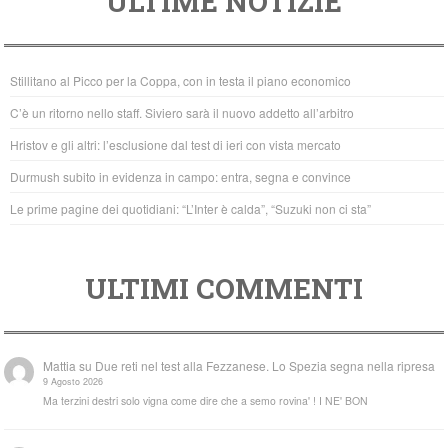
ULTIME NOTIZIE
c
tt
at
e
er
s
b
A
Stillitano al Picco per la Coppa, con in testa il piano economico
o
p
C’è un ritorno nello staff. Siviero sarà il nuovo addetto all’arbitro
o
p
Hristov e gli altri: l’esclusione dal test di ieri con vista mercato
k
Durmush subito in evidenza in campo: entra, segna e convince
Le prime pagine dei quotidiani: “L’Inter è calda”, “Suzuki non ci sta”
ULTIMI COMMENTI
Mattia
su
Due reti nel test alla Fezzanese. Lo Spezia segna nella ripresa
9 Agosto 2026
Ma terzini destri solo vigna come dire che a semo rovina' ! I NE' BON