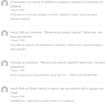
Il Francesino
su
L’arrivo di Stillitano accelera il mercato: in 6 bloccano le
trattative
8 Agosto 2026
Certe zavorre te le devi accollare in eterno. Nessuno li vuole, hanno la lettera
scarlatta addosso
Henry Roth
su
Caravello: “Ravenna più avanti. Spezia? Tante idee, ma
deve dimostrare”
6 Agosto 2026
Caravello ha ragione. Ha fotografato la situazione. Occorre che i vecchi sintolgano
dagli zebedei!
Pierluigi
su
Caravello: “Ravenna più avanti. Spezia? Tante idee, ma deve
dimostrare”
5 Agosto 2026
Anch'io la penso così specialmente come over 33..... FATE DOI LASTRE ASE
Henry Roth
su
Soleri rientra (e spera), per ora restano tutti in gruppo con
Turati
5 Agosto 2026
Possibile che u tifosi siano a questo livello? Io mi dissocio.