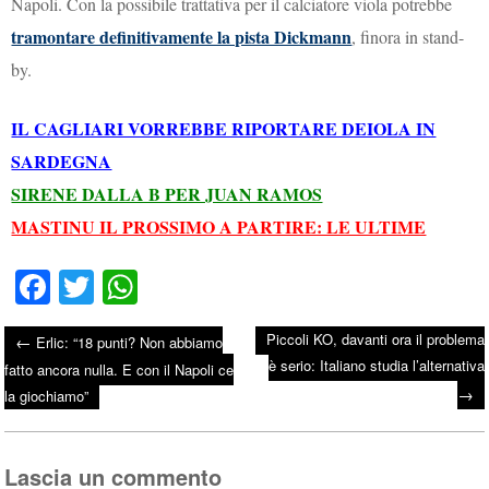
Napoli. Con la possibile trattativa per il calciatore viola potrebbe
tramontare definitivamente la pista Dickmann
, finora in stand-
by.
IL CAGLIARI VORREBBE RIPORTARE DEIOLA IN
SARDEGNA
SIRENE DALLA B PER JUAN RAMOS
MASTINU IL PROSSIMO A PARTIRE: LE ULTIME
Fa
T
W
ce
wi
ha
Piccoli KO, davanti ora il problema
←
Erlic: “18 punti? Non abbiamo
bo
tte
ts
è serio: Italiano studia l’alternativa
Post navigation
fatto ancora nulla. E con il Napoli ce
ok
r
A
→
la giochiamo”
pp
Lascia un commento