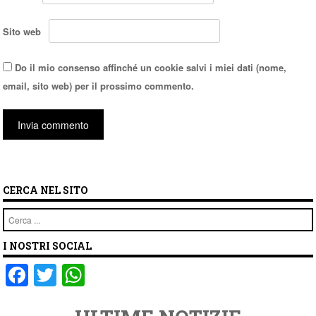
Sito web
Do il mio consenso affinché un cookie salvi i miei dati (nome,
email, sito web) per il prossimo commento.
CERCA NEL SITO
Cerca
I NOSTRI SOCIAL
F
T
W
a
wi
h