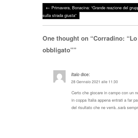
ce
wi
ha
←
Primavera, Bonacina: “Grande reazione del grup
bo
tte
ts
Post navigation
sulla strada giusta”
ok
r
A
pp
One thought on “
Corradino: “Lo
obbligato”
”
Italo
dice:
28 Gennaio 2021 alle 11:30
Certo che giocare in campo con un nom
in coppa Italia appena entrati a far pa
del risultato che ne verrà..sarà semp