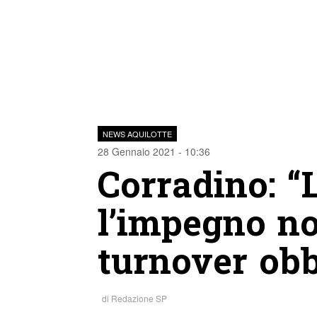
NEWS AQUILOTTE
28 Gennaio 2021 - 10:36
Corradino: “
l’impegno no
turnover obb
di
Redazione SP