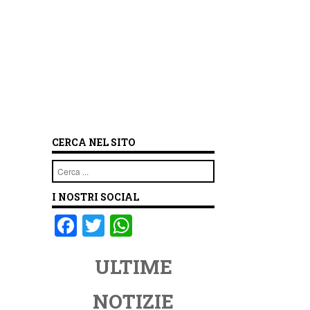
CERCA NEL SITO
Cerca
I NOSTRI SOCIAL
F
T
W
a
wi
h
ULTIME
c
tt
at
e
er
s
NOTIZIE