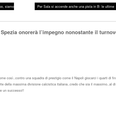
po, siamo
Per Sala si accende anche una pista in B: le ultime
 Spezia onorerà l’impegno nonostante il turnov
e così..contro una squadra di prestigio come il Napoli giocarci i quarti di fin
rte della massima divisione calcistica italiana..credo che sia il massimo..al di
re un successo!!
Rispo