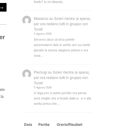
livello? Io mi dissocio.
→
Massimo
su
Soleri rientra (e spera),
per ora restano tutti in gruppo con
Turati
5 Agosto 2026
er
Servono cloun al circo potete
accomodarvi visto lo schifo con cui avete
giocato la scorsa stagione pietosi e ora
cosa…
Pierluigi
su
Soleri rientra (e spera),
per ora restano tutti in gruppo con
Turati
5 Agosto 2026
ale
In lega pro ci avete portato ora penso
 là
sarà meglio che vi levate dalle p...e e alla
svelta prima che…
ndi
Data
Partita
Orario/Risultati