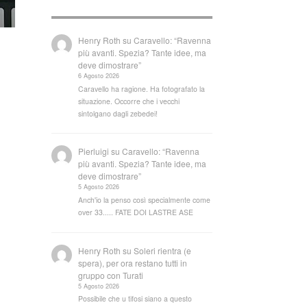
Henry Roth
su
Caravello: “Ravenna
più avanti. Spezia? Tante idee, ma
deve dimostrare”
6 Agosto 2026
Caravello ha ragione. Ha fotografato la
situazione. Occorre che i vecchi
sintolgano dagli zebedei!
Pierluigi
su
Caravello: “Ravenna
più avanti. Spezia? Tante idee, ma
deve dimostrare”
5 Agosto 2026
Anch'io la penso così specialmente come
over 33..... FATE DOI LASTRE ASE
Henry Roth
su
Soleri rientra (e
spera), per ora restano tutti in
gruppo con Turati
5 Agosto 2026
Possibile che u tifosi siano a questo