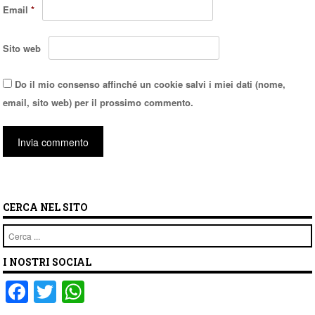
Email
*
Sito web
Do il mio consenso affinché un cookie salvi i miei dati (nome,
email, sito web) per il prossimo commento.
CERCA NEL SITO
Cerca
I NOSTRI SOCIAL
F
T
W
a
wi
h