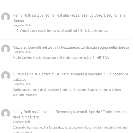
Henry Roth
su
Due reti nel test alla Fezzanese. Lo Spezia segna nella
ripresa
9 Agosto 2026
In C Vignali gioca con la benda negli occhi, ed è il migliore in campo.
Mattia
su
Due reti nel test alla Fezzanese. Lo Spezia segna nella ripresa
9 Agosto 2026
Ma terzini destri solo vigna come dire che a semo rovina' ! I NE' BON
Il Francesino
su
L’arrivo di Stillitano accelera il mercato: in 6 bloccano le
trattative
8 Agosto 2026
Certe zavorre te le devi accollare in eterno. Nessuno li vuole, hanno la lettera
scarlatta addosso
Henry Roth
su
Caravello: “Ravenna più avanti. Spezia? Tante idee, ma
deve dimostrare”
6 Agosto 2026
Caravello ha ragione. Ha fotografato la situazione. Occorre che i vecchi sintolgano
dagli zebedei!