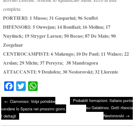
completa:
PORTIERI: 1 Musso; 31 Gasparini; 96 Scuffet
DIFENSORI: 5 Ouwejan; 14 Bonifazi; 16 Molina; 17
Nuytinck; 19 Stryger Larsen; 50 Becao; 87 De Maio; 90
Zeegelaar
CENTROCAMPISTI: 6 Makengo; 10 De Paul; 11 Walace; 22
Arslan; 29 Micin; 37 Pereyra; 38 Mandragora
ATTACCANTI: 9 Deulofeu; 30 Nestorovski; 32 Llorente
Fa
T
W
ce
wi
ha
Probabili formazioni: Italiano punta
←
Clamoroso: Volpi potrebbe
bo
tte
ts
su Galabinov, Gotti rilancia
Post navigation
vendere lo Spezia nei prossimi giorni.
ok
r
A
→
Nestorovski
I dettagli
pp