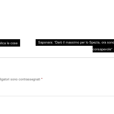
Saponara: “Darò il massimo per lo Spezia, ora sono
lica le cose
consapevole”
ligatori sono contrassegnati
*