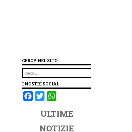
CERCA NEL SITO
Cerca
I NOSTRI SOCIAL
F
T
W
a
wi
h
ULTIME
c
tt
at
e
er
s
NOTIZIE