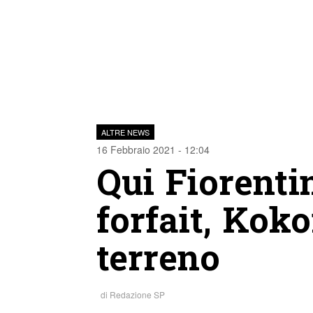
ALTRE NEWS
16 Febbraio 2021 - 12:04
Qui Fiorentin
forfait, Kok
terreno
di
Redazione SP