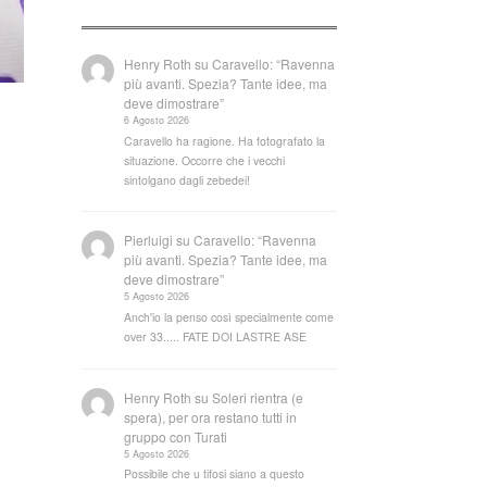
Henry Roth
su
Caravello: “Ravenna
più avanti. Spezia? Tante idee, ma
deve dimostrare”
6 Agosto 2026
Caravello ha ragione. Ha fotografato la
situazione. Occorre che i vecchi
sintolgano dagli zebedei!
Pierluigi
su
Caravello: “Ravenna
più avanti. Spezia? Tante idee, ma
deve dimostrare”
5 Agosto 2026
Anch'io la penso così specialmente come
over 33..... FATE DOI LASTRE ASE
Henry Roth
su
Soleri rientra (e
spera), per ora restano tutti in
gruppo con Turati
5 Agosto 2026
Possibile che u tifosi siano a questo