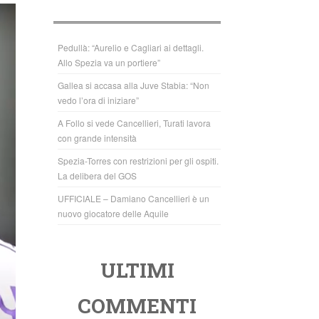
b
A
o
p
o
p
Pedullà: “Aurelio e Cagliari ai dettagli.
Allo Spezia va un portiere”
k
Gallea si accasa alla Juve Stabia: “Non
vedo l’ora di iniziare”
A Follo si vede Cancellieri, Turati lavora
con grande intensità
Spezia-Torres con restrizioni per gli ospiti.
La delibera del GOS
UFFICIALE – Damiano Cancellieri è un
nuovo giocatore delle Aquile
ULTIMI
COMMENTI