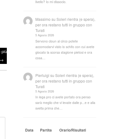
livello? Io mi dissocio.
Massimo
su
Soleri rientra (e spera),
per ora restano tutti in gruppo con
Turati
5 Agosto 2026
Servono cloun al circo potete
accomodarvi visto lo schifo con cui avete
 più
giocato la scorsa stagione pietosi e ora
cosa…
→
Pierluigi
su
Soleri rientra (e spera),
per ora restano tutti in gruppo con
Turati
5 Agosto 2026
In lega pro ci avete portato ora penso
sarà meglio che vi levate dalle p...e e alla
svelta prima che…
Data
Partita
Orario/Risultati