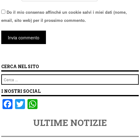
Do il mio consenso affinché un cookie salvi i miei dati (nome,
email, sito web) per il prossimo commento.
CERCA NEL SITO
Cerca
I NOSTRI SOCIAL
F
T
W
a
wi
h
ULTIME NOTIZIE
c
tt
at
e
er
s