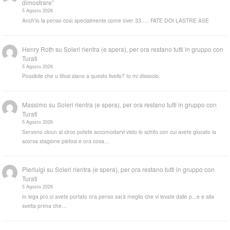
dimostrare”
5 Agosto 2026
Anch'io la penso così specialmente come over 33..... FATE DOI LASTRE ASE
Henry Roth
su
Soleri rientra (e spera), per ora restano tutti in gruppo con
Turati
5 Agosto 2026
Possibile che u tifosi siano a questo livello? Io mi dissocio.
Massimo
su
Soleri rientra (e spera), per ora restano tutti in gruppo con
Turati
5 Agosto 2026
Servono cloun al circo potete accomodarvi visto lo schifo con cui avete giocato la
scorsa stagione pietosi e ora cosa…
Pierluigi
su
Soleri rientra (e spera), per ora restano tutti in gruppo con
Turati
5 Agosto 2026
In lega pro ci avete portato ora penso sarà meglio che vi levate dalle p...e e alla
svelta prima che…