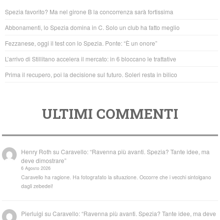
b
A
Spezia favorito? Ma nel girone B la concorrenza sarà fortissima
o
p
Abbonamenti, lo Spezia domina in C. Solo un club ha fatto meglio
o
p
Fezzanese, oggi il test con lo Spezia. Ponte: “È un onore”
k
L’arrivo di Stillitano accelera il mercato: in 6 bloccano le trattative
Prima il recupero, poi la decisione sul futuro. Soleri resta in bilico
ULTIMI COMMENTI
Henry Roth
su
Caravello: “Ravenna più avanti. Spezia? Tante idee, ma
deve dimostrare”
6 Agosto 2026
Caravello ha ragione. Ha fotografato la situazione. Occorre che i vecchi sintolgano
dagli zebedei!
Pierluigi
su
Caravello: “Ravenna più avanti. Spezia? Tante idee, ma deve