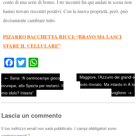
conto di una serie di bonus. I tre incontri fin qui andati in scena non
hanno trovato riscontri positivi. Con la nuova proprietà, però, può
decisamente cambiare tutto.
PIZARRO BACCHETTA RICCI: “BRAVO MA LASCI
STARE IL CELLULARE”
Fa
T
W
ce
wi
ha
Maggiore, l’Azzurro dei grandi è
←
Sena: “A centrocampo gioco
bo
tte
ts
solo rinviato. Ma intanto in A lo
Post navigation
ovunque, allo Spezia per restarci. Il
ok
r
A
→
vogliono
mio idolo? Iniesta”
pp
Lascia un commento
Il tuo indirizzo email non sarà pubblicato.
I campi obbligatori sono
contrassegnati
*