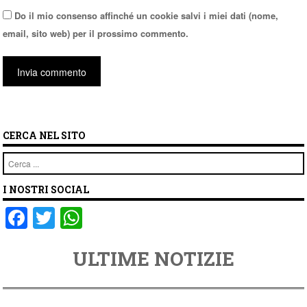
Do il mio consenso affinché un cookie salvi i miei dati (nome,
email, sito web) per il prossimo commento.
CERCA NEL SITO
Cerca
I NOSTRI SOCIAL
F
T
W
a
wi
h
ULTIME NOTIZIE
c
tt
at
e
er
s
b
A