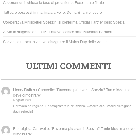
Abbonamenti, chiusa la fase di prelazione. Ecco il dato finale
o
p
Tattica e possessi in mattinata a Follo. Domani l’amichevole
o
p
Cooperativa Mitilicoltori Spezzini si conferma Official Partner dello Spezia
k
Al via la stagione dell’U15. Il nuovo tecnico sarà Nikolaus Barbieri
Spezia, la nuova iniziativa: disegnare il Match-Day delle Aquile
ULTIMI COMMENTI
Henry Roth
su
Caravello: “Ravenna più avanti. Spezia? Tante idee, ma
deve dimostrare”
6 Agosto 2026
Caravello ha ragione. Ha fotografato la situazione. Occorre che i vecchi sintolgano
dagli zebedei!
Pierluigi
su
Caravello: “Ravenna più avanti. Spezia? Tante idee, ma deve
dimostrare”