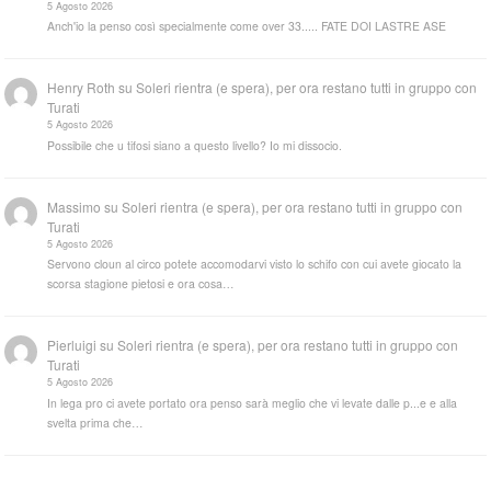
5 Agosto 2026
Anch'io la penso così specialmente come over 33..... FATE DOI LASTRE ASE
Henry Roth
su
Soleri rientra (e spera), per ora restano tutti in gruppo con
Turati
5 Agosto 2026
Possibile che u tifosi siano a questo livello? Io mi dissocio.
Massimo
su
Soleri rientra (e spera), per ora restano tutti in gruppo con
Turati
5 Agosto 2026
Servono cloun al circo potete accomodarvi visto lo schifo con cui avete giocato la
scorsa stagione pietosi e ora cosa…
Pierluigi
su
Soleri rientra (e spera), per ora restano tutti in gruppo con
Turati
5 Agosto 2026
In lega pro ci avete portato ora penso sarà meglio che vi levate dalle p...e e alla
svelta prima che…