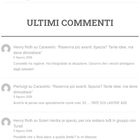
ULTIMI COMMENTI
Henry Roth
su
Caravello: “Ravenna più avanti. Spezia? Tante idee, ma
deve dimostrare”
6 Agosto 2026
Caravello ha ragione. Ha fotografato la situazione. Occorre che i vecchi sintolgano
dagli zebedei!
Pierluigi
su
Caravello: “Ravenna più avanti. Spezia? Tante idee, ma deve
dimostrare”
5 Agosto 2026
Anch'io la penso così specialmente come over 33..... FATE DOI LASTRE ASE
Henry Roth
su
Soleri rientra (e spera), per ora restano tutti in gruppo con
Turati
5 Agosto 2026
Possibile che u tifosi siano a questo livello? Io mi dissocio.