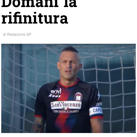
Domani la
rifinitura
di
Redazione SP