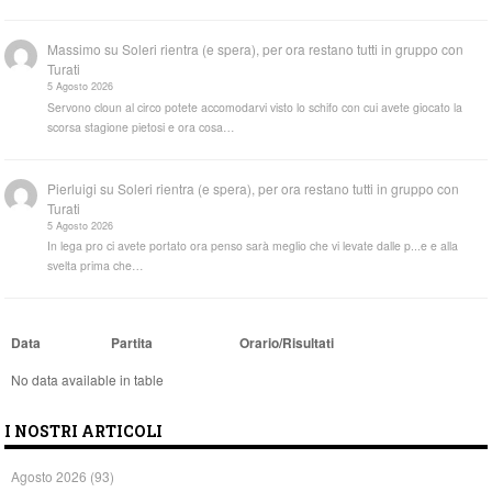
Massimo
su
Soleri rientra (e spera), per ora restano tutti in gruppo con
Turati
5 Agosto 2026
Servono cloun al circo potete accomodarvi visto lo schifo con cui avete giocato la
scorsa stagione pietosi e ora cosa…
Pierluigi
su
Soleri rientra (e spera), per ora restano tutti in gruppo con
Turati
5 Agosto 2026
In lega pro ci avete portato ora penso sarà meglio che vi levate dalle p...e e alla
svelta prima che…
Data
Partita
Orario/Risultati
No data available in table
I NOSTRI ARTICOLI
Agosto 2026
(93)