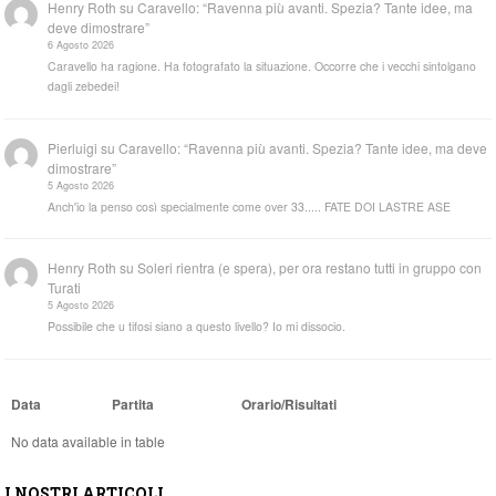
Henry Roth
su
Caravello: “Ravenna più avanti. Spezia? Tante idee, ma
deve dimostrare”
6 Agosto 2026
Caravello ha ragione. Ha fotografato la situazione. Occorre che i vecchi sintolgano
dagli zebedei!
Pierluigi
su
Caravello: “Ravenna più avanti. Spezia? Tante idee, ma deve
dimostrare”
5 Agosto 2026
Anch'io la penso così specialmente come over 33..... FATE DOI LASTRE ASE
Henry Roth
su
Soleri rientra (e spera), per ora restano tutti in gruppo con
Turati
5 Agosto 2026
Possibile che u tifosi siano a questo livello? Io mi dissocio.
Data
Partita
Orario/Risultati
No data available in table
I NOSTRI ARTICOLI