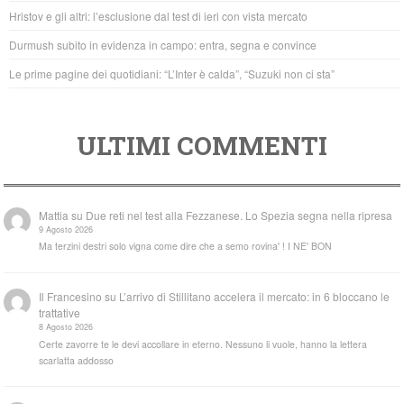
o
p
Hristov e gli altri: l’esclusione dal test di ieri con vista mercato
k
Durmush subito in evidenza in campo: entra, segna e convince
Le prime pagine dei quotidiani: “L’Inter è calda”, “Suzuki non ci sta”
ULTIMI COMMENTI
Mattia
su
Due reti nel test alla Fezzanese. Lo Spezia segna nella ripresa
9 Agosto 2026
Ma terzini destri solo vigna come dire che a semo rovina' ! I NE' BON
Il Francesino
su
L’arrivo di Stillitano accelera il mercato: in 6 bloccano le
trattative
8 Agosto 2026
Certe zavorre te le devi accollare in eterno. Nessuno li vuole, hanno la lettera
scarlatta addosso