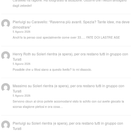
Caravello ha ragione. Ha fotografato la situazione. Occorre che i vecchi sintolgano
dagli zebedei!
Pierluigi
su
Caravello: “Ravenna più avanti. Spezia? Tante idee, ma deve
dimostrare”
5 Agosto 2026
Anch'io la penso così specialmente come over 33..... FATE DOI LASTRE ASE
Henry Roth
su
Soleri rientra (e spera), per ora restano tutti in gruppo con
Turati
5 Agosto 2026
Possibile che u tifosi siano a questo livello? Io mi dissocio.
Massimo
su
Soleri rientra (e spera), per ora restano tutti in gruppo con
Turati
5 Agosto 2026
Servono cloun al circo potete accomodarvi visto lo schifo con cui avete giocato la
scorsa stagione pietosi e ora cosa…
Pierluigi
su
Soleri rientra (e spera), per ora restano tutti in gruppo con
Turati