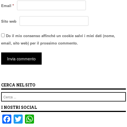
Email
*
Sito web
Do il mio consenso affinché un cookie salvi i miei dati (nome,
email, sito web) per il prossimo commento.
CERCA NEL SITO
Cerca
I NOSTRI SOCIAL
F
T
W