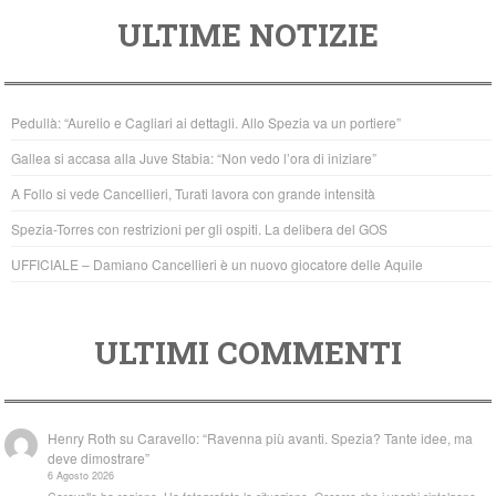
a
wi
h
ULTIME NOTIZIE
c
tt
at
e
er
s
b
A
Pedullà: “Aurelio e Cagliari ai dettagli. Allo Spezia va un portiere”
o
p
Gallea si accasa alla Juve Stabia: “Non vedo l’ora di iniziare”
o
p
A Follo si vede Cancellieri, Turati lavora con grande intensità
k
Spezia-Torres con restrizioni per gli ospiti. La delibera del GOS
UFFICIALE – Damiano Cancellieri è un nuovo giocatore delle Aquile
ULTIMI COMMENTI
Henry Roth
su
Caravello: “Ravenna più avanti. Spezia? Tante idee, ma
deve dimostrare”
6 Agosto 2026