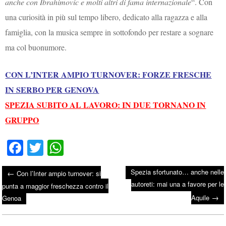
anche con Ibrahimovic e molti altri di fama internazionale
“. Con
una curiosità in più sul tempo libero, dedicato alla ragazza e alla
famiglia, con la musica sempre in sottofondo per restare a sognare
ma col buonumore.
CON L’INTER AMPIO TURNOVER: FORZE FRESCHE
IN SERBO PER GENOVA
SPEZIA SUBITO AL LAVORO: IN DUE TORNANO IN
GRUPPO
Fa
T
W
ce
wi
ha
Spezia sfortunato… anche nelle
←
Con l’Inter ampio turnover: si
bo
tte
ts
autoreti: mai una a favore per le
Post navigation
punta a maggior freschezza contro il
ok
r
A
→
Aquile
Genoa
pp