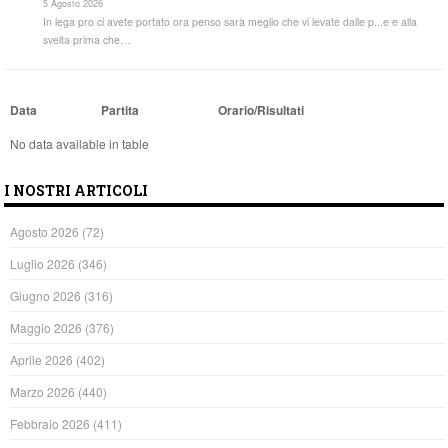
5 Agosto 2026
In lega pro ci avete portato ora penso sarà meglio che vi levate dalle p...e e alla
svelta prima che…
Data
Partita
Orario/Risultati
No data available in table
I NOSTRI ARTICOLI
Agosto 2026
(72)
Luglio 2026
(346)
Giugno 2026
(316)
Maggio 2026
(376)
Aprile 2026
(402)
Marzo 2026
(440)
Febbraio 2026
(411)