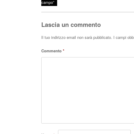
Post navigation
campo”
ok
r
A
pp
Lascia un commento
Il tuo indirizzo email non sarà pubblicato.
I campi obb
Commento
*