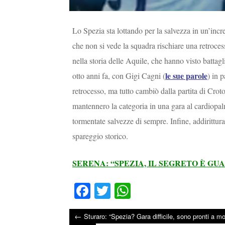
Lo Spezia sta lottando per la salvezza in un’incr
che non si vede la squadra rischiare una retroce
nella storia delle Aquile, che hanno visto battag
le sue parole
otto anni fa, con Gigi Cagni (
) in 
retrocesso, ma tutto cambiò dalla partita di Cro
mantennero la categoria in una gara al cardiopa
tormentate salvezze di sempre. Infine, addirittu
spareggio storico.
SERENA: “SPEZIA, IL SEGRETO È G
Fa
T
W
ce
wi
ha
←
Sturaro: “Spezia? Gara difficile, sono pronti a mo
bo
tte
ts