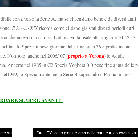
edibile corsa verso la Serie A, ma se ci pensiamo bene è da diversi anni
ssione.
Il Secolo XIX
ricorda come ci siano già stati diversi periodi duri
lie anche notevoli in campo. L’ultima volta risale alla stagione 2012/’13,
panchina: lo Spezia a nove giornate dalla fine era a 36 e praticamente
proprio a Verona
tone. Non solo: anche nel 2006/’07 (
) le Aquile
lma. Ancora: nel 1985 in C2 Spezia-Voghera 0-0 pose fine a una delle p
ra nel1949, lo Spezia mantenne la Serie B superando il Parma in uno
UARDARE SEMPRE AVANTI”
rire sul
Diritti TV: ecco giorni e orari delle partite in co-esclusiva