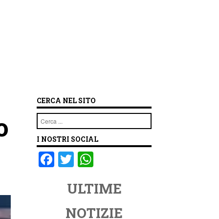
CERCA NEL SITO
o
Cerca
I NOSTRI SOCIAL
F
T
W
a
wi
h
ULTIME
c
tt
at
e
er
s
NOTIZIE