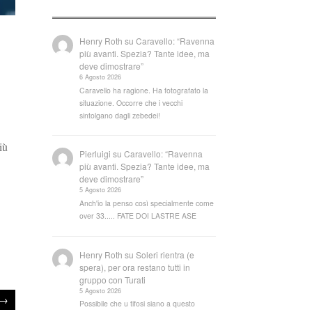
Henry Roth
su
Caravello: “Ravenna
più avanti. Spezia? Tante idee, ma
deve dimostrare”
6 Agosto 2026
Caravello ha ragione. Ha fotografato la
situazione. Occorre che i vecchi
sintolgano dagli zebedei!
iù
Pierluigi
su
Caravello: “Ravenna
più avanti. Spezia? Tante idee, ma
deve dimostrare”
5 Agosto 2026
Anch'io la penso così specialmente come
over 33..... FATE DOI LASTRE ASE
Henry Roth
su
Soleri rientra (e
spera), per ora restano tutti in
gruppo con Turati
5 Agosto 2026
→
Possibile che u tifosi siano a questo