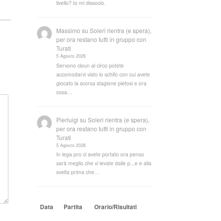
livello? Io mi dissocio.
Massimo
su
Soleri rientra (e spera),
per ora restano tutti in gruppo con
Turati
5 Agosto 2026
Servono cloun al circo potete
accomodarvi visto lo schifo con cui avete
giocato la scorsa stagione pietosi e ora
cosa…
Pierluigi
su
Soleri rientra (e spera),
per ora restano tutti in gruppo con
Turati
5 Agosto 2026
In lega pro ci avete portato ora penso
sarà meglio che vi levate dalle p...e e alla
svelta prima che…
Data
Partita
Orario/Risultati