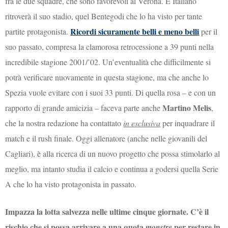
fra le due squadre, che sono favorevoli al Verona. E Italiano
ritroverà il suo stadio, quel Bentegodi che lo ha visto per tante
Ricordi sicuramente belli e meno belli
partite protagonista.
per il
suo passato, compresa la clamorosa retrocessione a 39 punti nella
incredibile stagione 2001/’02. Un’eventualità che difficilmente si
potrà verificare nuovamente in questa stagione, ma che anche lo
Spezia vuole evitare con i suoi 33 punti. Di quella rosa – e con un
Martino Melis
rapporto di grande amicizia – faceva parte anche
,
che la nostra redazione ha contattato
in esclusiva
per inquadrare il
match e il rush finale. Oggi allenatore (anche nelle giovanili del
Cagliari), è alla ricerca di un nuovo progetto che possa stimolarlo al
meglio, ma intanto studia il calcio e continua a godersi quella Serie
A che lo ha visto protagonista in passato.
Impazza la lotta salvezza nelle ultime cinque giornate. C’è il
rischio che si possa arrivare a una quota
per restare in
monstre