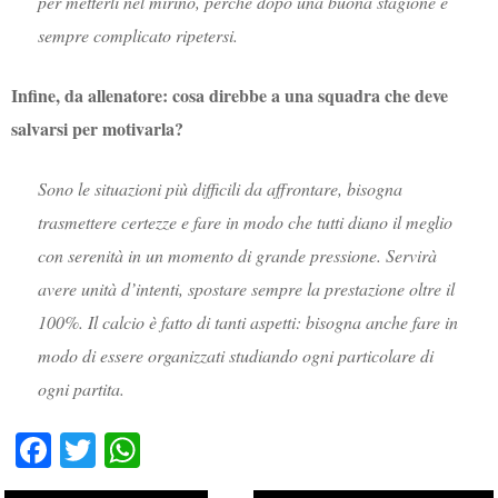
per metterli nel mirino, perché dopo una buona stagione è
sempre complicato ripetersi.
Infine, da allenatore: cosa direbbe a una squadra che deve
salvarsi per motivarla?
Sono le situazioni più difficili da affrontare, bisogna
trasmettere certezze e fare in modo che tutti diano il meglio
con serenità in un momento di grande pressione. Servirà
avere unità d’intenti, spostare sempre la prestazione oltre il
100%. Il calcio è fatto di tanti aspetti: bisogna anche fare in
modo di essere organizzati studiando ogni particolare di
ogni partita.
Fa
T
W
ce
wi
ha