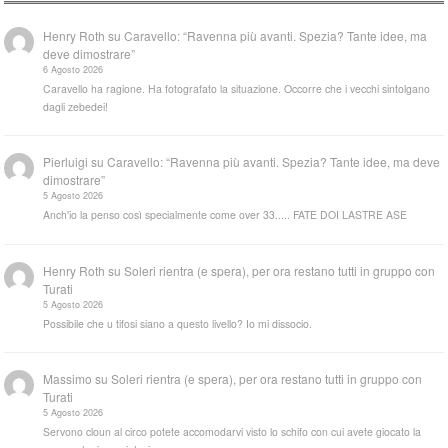
Henry Roth
su
Caravello: “Ravenna più avanti. Spezia? Tante idee, ma
deve dimostrare”
6 Agosto 2026
Caravello ha ragione. Ha fotografato la situazione. Occorre che i vecchi sintolgano
dagli zebedei!
Pierluigi
su
Caravello: “Ravenna più avanti. Spezia? Tante idee, ma deve
dimostrare”
5 Agosto 2026
Anch'io la penso così specialmente come over 33..... FATE DOI LASTRE ASE
Henry Roth
su
Soleri rientra (e spera), per ora restano tutti in gruppo con
Turati
5 Agosto 2026
Possibile che u tifosi siano a questo livello? Io mi dissocio.
Massimo
su
Soleri rientra (e spera), per ora restano tutti in gruppo con
Turati
5 Agosto 2026
Servono cloun al circo potete accomodarvi visto lo schifo con cui avete giocato la