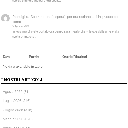
scorsa stagione pietosi e ora cosa…
Pierluigi
su
Soleri rientra (e spera), per ora restano tutti in gruppo con
Turati
5 Agosto 2026
In lega pro ci avete portato ora penso sarà meglio che vi levate dalle p...e e alla
svelta prima che…
Data
Partita
Orario/Risultati
No data available in table
I NOSTRI ARTICOLI
Agosto 2026
(81)
Luglio 2026
(346)
Giugno 2026
(316)
Maggio 2026
(376)
Aprile 2026
(402)