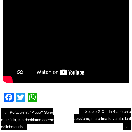
Fa
T
W
ce
wi
ha
Il Secolo XIX – In 4 a rischio
←
Peracchini: “Picco? Sono
bo
tte
ts
cessione, ma prima le valutazioni
Post navigation
ottimista, ma dobbiamo correre
ok
r
A
→
collaborando”