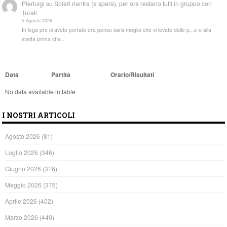
Pierluigi
su
Soleri rientra (e spera), per ora restano tutti in gruppo con
Turati
5 Agosto 2026
In lega pro ci avete portato ora penso sarà meglio che vi levate dalle p...e e alla
svelta prima che…
Data
Partita
Orario/Risultati
No data available in table
I NOSTRI ARTICOLI
Agosto 2026
(81)
Luglio 2026
(346)
Giugno 2026
(316)
Maggio 2026
(376)
Aprile 2026
(402)
Marzo 2026
(440)