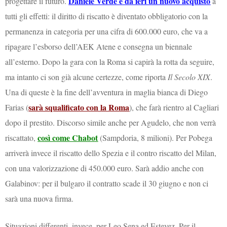
Daniele Verde è da ieri un nuovo acquisto
progettare il futuro.
a
tutti gli effetti: il diritto di riscatto è diventato obbligatorio con la
permanenza in categoria per una cifra di 600.000 euro, che va a
ripagare l’esborso dell’AEK Atene e consegna un biennale
all’esterno. Dopo la gara con la Roma si capirà la rotta da seguire,
ma intanto ci son già alcune certezze, come riporta
Il Secolo XIX
.
Una di queste è la fine dell’avventura in maglia bianca di Diego
sarà squalificato con la Roma
Farias (
), che farà rientro al Cagliari
dopo il prestito. Discorso simile anche per Agudelo, che non verrà
così come Chabot
riscattato,
(Sampdoria, 8 milioni). Per Pobega
arriverà invece il riscatto dello Spezia e il contro riscatto del Milan,
con una valorizzazione di 450.000 euro. Sarà addio anche con
Galabinov: per il bulgaro il contratto scade il 30 giugno e non ci
sarà una nuova firma.
Situazioni differenti, invece, per Leo Sena ed Estevez. Per il