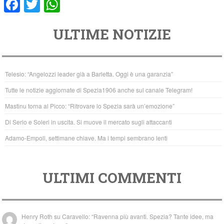
F
T
W
a
wi
h
ULTIME NOTIZIE
c
tt
at
e
er
s
b
A
Telesio: “Angelozzi leader già a Barletta. Oggi è una garanzia”
o
p
Tutte le notizie aggiornate di Spezia1906 anche sul canale Telegram!
o
p
Mastinu torna al Picco: “Ritrovare lo Spezia sarà un’emozione”
k
Di Serio e Soleri in uscita. Si muove il mercato sugli attaccanti
Adamo-Empoli, settimane chiave. Ma i tempi sembrano lenti
ULTIMI COMMENTI
Henry Roth
su
Caravello: “Ravenna più avanti. Spezia? Tante idee, ma