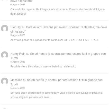
deve dimostrare”
6 Agosto 2026
Caravello ha ragione. Ha fotografato la situazione. Occorre che i vecchi sintolgano
dagli zebedei!
Pierluigi
su
Caravello: “Ravenna più avanti. Spezia? Tante idee, ma deve
dimostrare”
5 Agosto 2026
Anch'io la penso così specialmente come over 33..... FATE DOI LASTRE ASE
Henry Roth
su
Soleri rientra (e spera), per ora restano tutti in gruppo con
Turati
5 Agosto 2026
Possibile che u tifosi siano a questo livello? Io mi dissocio.
Massimo
su
Soleri rientra (e spera), per ora restano tutti in gruppo con
Turati
5 Agosto 2026
Servono cloun al circo potete accomodarvi visto lo schifo con cui avete giocato la
scorsa stagione pietosi e ora cosa…