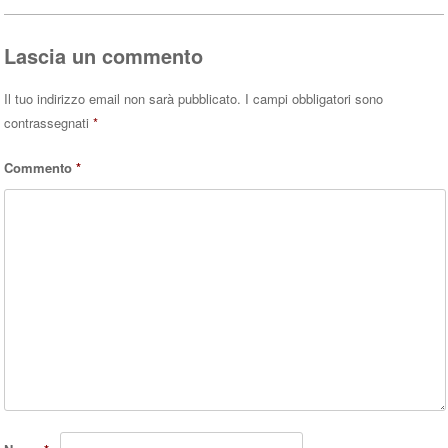
pp
Lascia un commento
Il tuo indirizzo email non sarà pubblicato.
I campi obbligatori sono
contrassegnati
*
Commento
*