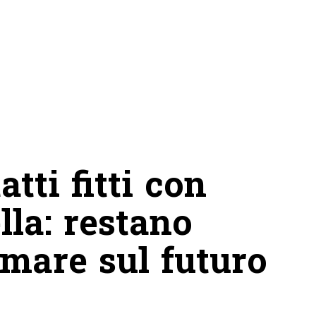
tti fitti con
la: restano
imare sul futuro