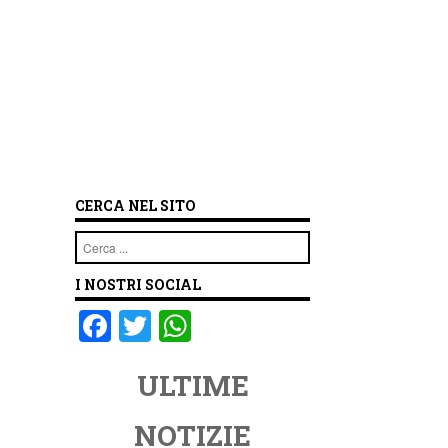
CERCA NEL SITO
Cerca
I NOSTRI SOCIAL
F
T
W
a
wi
h
ULTIME
c
tt
at
e
er
s
NOTIZIE