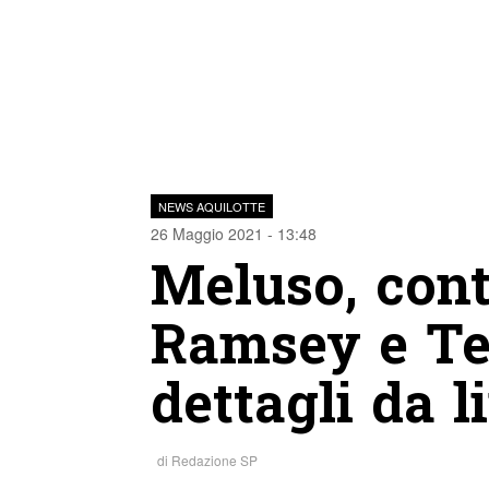
NEWS AQUILOTTE
26 Maggio 2021 - 13:48
Meluso, conta
Ramsey e Tel
dettagli da l
di
Redazione SP