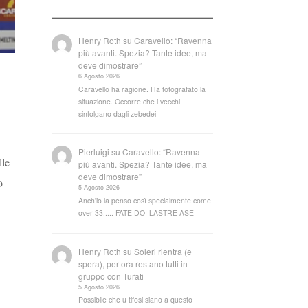
Henry Roth
su
Caravello: “Ravenna
più avanti. Spezia? Tante idee, ma
deve dimostrare”
6 Agosto 2026
Caravello ha ragione. Ha fotografato la
situazione. Occorre che i vecchi
sintolgano dagli zebedei!
Pierluigi
su
Caravello: “Ravenna
lle
più avanti. Spezia? Tante idee, ma
deve dimostrare”
o
5 Agosto 2026
Anch'io la penso così specialmente come
over 33..... FATE DOI LASTRE ASE
Henry Roth
su
Soleri rientra (e
spera), per ora restano tutti in
gruppo con Turati
5 Agosto 2026
Possibile che u tifosi siano a questo