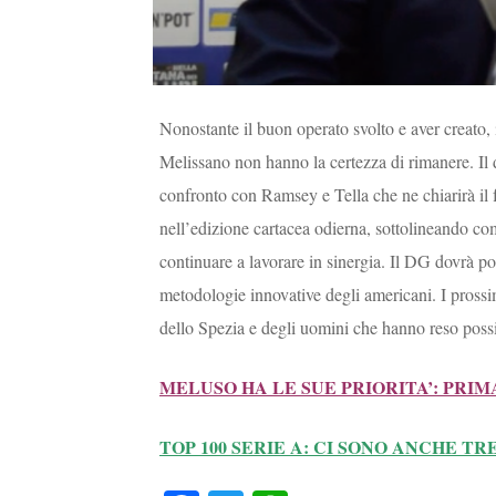
Nonostante il buon operato svolto e aver creato,
Melissano non hanno la certezza di rimanere. Il d
confronto con Ramsey e Tella che ne chiarirà il f
nell’edizione cartacea odierna, sottolineando come
continuare a lavorare in sinergia. Il DG dovrà po
metodologie innovative degli americani. I prossim
dello Spezia e degli uomini che hanno reso possi
MELUSO HA LE SUE PRIORITA’: PRIMA
TOP 100 SERIE A: CI SONO ANCHE T