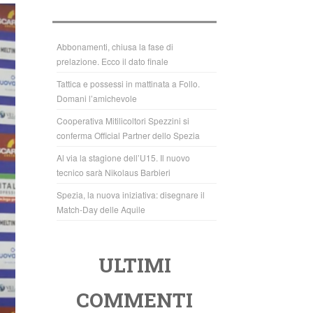
b
A
o
p
o
p
Abbonamenti, chiusa la fase di
prelazione. Ecco il dato finale
k
Tattica e possessi in mattinata a Follo.
Domani l’amichevole
Cooperativa Mitilicoltori Spezzini si
conferma Official Partner dello Spezia
Al via la stagione dell’U15. Il nuovo
tecnico sarà Nikolaus Barbieri
Spezia, la nuova iniziativa: disegnare il
Match-Day delle Aquile
ULTIMI
COMMENTI