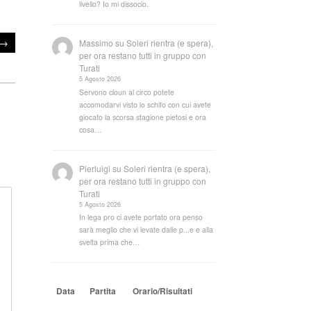
livello? Io mi dissocio.
→
Massimo
su
Soleri rientra (e spera),
per ora restano tutti in gruppo con
Turati
5 Agosto 2026
Servono cloun al circo potete
accomodarvi visto lo schifo con cui avete
giocato la scorsa stagione pietosi e ora
cosa…
Pierluigi
su
Soleri rientra (e spera),
per ora restano tutti in gruppo con
Turati
5 Agosto 2026
In lega pro ci avete portato ora penso
sarà meglio che vi levate dalle p...e e alla
svelta prima che…
Data
Partita
Orario/Risultati