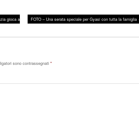
ezia gioca a
FOTO – Una serata speciale per Gyasi con tutta la famiglia
ligatori sono contrassegnati
*