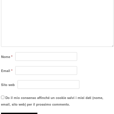
Nome
*
Email
*
Sito web
Do il mio consenso affinché un cookie salvi i miei dati (nome,
email, sito web) per il prossimo commento.