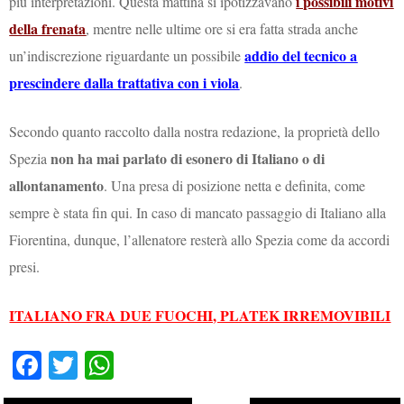
i possibili motivi
più interpretazioni. Questa mattina si ipotizzavano
della frenata
, mentre nelle ultime ore si era fatta strada anche
addio del tecnico a
un’indiscrezione riguardante un possibile
prescindere dalla trattativa con i viola
.
Secondo quanto raccolto dalla nostra redazione, la proprietà dello
non ha mai parlato di esonero di Italiano o di
Spezia
allontanamento
. Una presa di posizione netta e definita, come
sempre è stata fin qui. In caso di mancato passaggio di Italiano alla
Fiorentina, dunque, l’allenatore resterà allo Spezia come da accordi
presi.
ITALIANO FRA DUE FUOCHI, PLATEK IRREMOVIBILI
Fa
T
W
ce
wi
ha