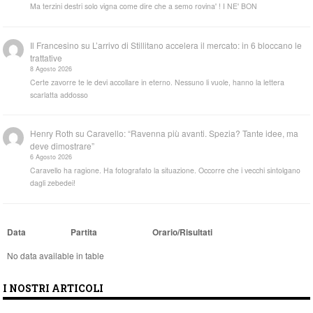
Ma terzini destri solo vigna come dire che a semo rovina' ! I NE' BON
Il Francesino
su
L’arrivo di Stillitano accelera il mercato: in 6 bloccano le
trattative
8 Agosto 2026
Certe zavorre te le devi accollare in eterno. Nessuno li vuole, hanno la lettera
scarlatta addosso
Henry Roth
su
Caravello: “Ravenna più avanti. Spezia? Tante idee, ma
deve dimostrare”
6 Agosto 2026
Caravello ha ragione. Ha fotografato la situazione. Occorre che i vecchi sintolgano
dagli zebedei!
Data
Partita
Orario/Risultati
No data available in table
I NOSTRI ARTICOLI