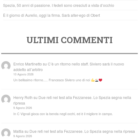
k
Spezia, 50 anni di passione. I fedeli sono cresciuti a vista d’occhio
È il giorno di Aurelio, oggi la firma. Sarà alter-ego di Obert
ULTIMI COMMENTI
Enrico Martinetto
su
C’è un ritorno nello staff. Siviero sarà il nuovo
addetto all’arbitro
10 Agosto 2026
Un bellissimo ritorno..... Francesco Siviero uno di noi
Henry Roth
su
Due reti nel test alla Fezzanese. Lo Spezia segna nella
ripresa
9 Agosto 2026
In C Vignali gioca con la benda negli occhi, ed è il migliore in campo.
Mattia
su
Due reti nel test alla Fezzanese. Lo Spezia segna nella ripresa
9 Agosto 2026