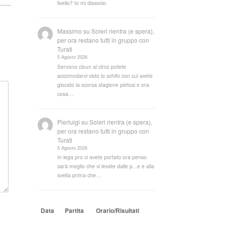
livello? Io mi dissocio.
Massimo
su
Soleri rientra (e spera),
per ora restano tutti in gruppo con
Turati
5 Agosto 2026
Servono cloun al circo potete
accomodarvi visto lo schifo con cui avete
giocato la scorsa stagione pietosi e ora
cosa…
Pierluigi
su
Soleri rientra (e spera),
per ora restano tutti in gruppo con
Turati
5 Agosto 2026
In lega pro ci avete portato ora penso
sarà meglio che vi levate dalle p...e e alla
svelta prima che…
Data
Partita
Orario/Risultati