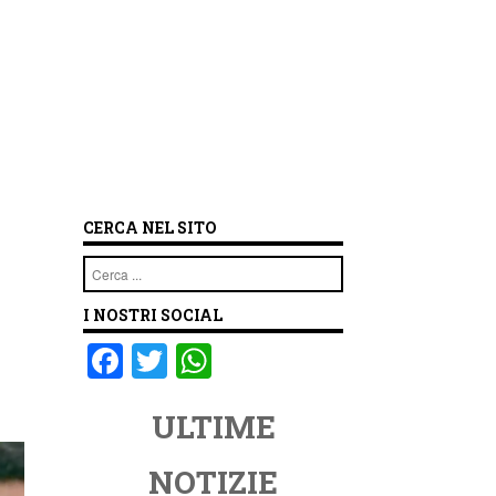
CERCA NEL SITO
Cerca
I NOSTRI SOCIAL
F
T
W
a
wi
h
ULTIME
c
tt
at
e
er
s
NOTIZIE