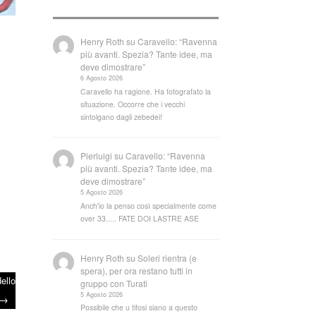
Henry Roth
su
Caravello: “Ravenna
più avanti. Spezia? Tante idee, ma
deve dimostrare”
6 Agosto 2026
Caravello ha ragione. Ha fotografato la
situazione. Occorre che i vecchi
sintolgano dagli zebedei!
Pierluigi
su
Caravello: “Ravenna
più avanti. Spezia? Tante idee, ma
deve dimostrare”
5 Agosto 2026
Anch'io la penso così specialmente come
over 33..... FATE DOI LASTRE ASE
Henry Roth
su
Soleri rientra (e
spera), per ora restano tutti in
dello
gruppo con Turati
5 Agosto 2026
→
Possibile che u tifosi siano a questo