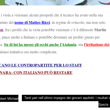
i viola a visionare alcuni prospetti che il tecnico ha avuto nella sua
nome di Matteo Ricci
arlato del
, in regime di svincolo, ma non solo.
Martin
om
, fra i profili che la viola potrebbe visionare c’è il difensore
ina, piace molto a Italiano e potrebbe diventare un profilo giusto per
Su di lui ha messo gli occhi anche l’Atalanta
l’irritazione dei
la.
, ma
siasi trattativa ora molto complicata.
RCANO LE CONTROPARTITE PER LO STAFF
ONARA: CON ITALIANO PUÒ RESTARE
Tanti pari nell’ultimo impegno dei giovani aquilotti: i risultati 
bert Michael
Spezia