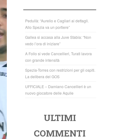
b
A
o
p
o
p
Pedullà: “Aurelio e Cagliari ai dettagli.
Allo Spezia va un portiere”
k
Gallea si accasa alla Juve Stabia: “Non
vedo l’ora di iniziare”
A Follo si vede Cancellieri, Turati lavora
con grande intensità
Spezia-Torres con restrizioni per gli ospiti.
La delibera del GOS
UFFICIALE – Damiano Cancellieri è un
nuovo giocatore delle Aquile
ULTIMI
COMMENTI