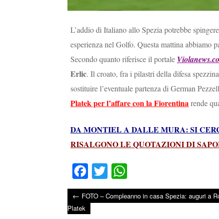
L’addio di Italiano allo Spezia potrebbe spingere 
esperienza nel Golfo. Questa mattina abbiamo p
Secondo quanto riferisce il portale
Violanews.c
Erlic
. Il croato, fra i pilastri della difesa spezz
sostituire l’eventuale partenza di German Pezzel
Platek per l’affare con la Fiorentina
rende qual
DA MONTIEL A DALLE MURA: SI CE
RISALGONO LE QUOTAZIONI DI SAP
Fa
T
W
ce
wi
ha
←
FOTO – Compleanno in casa Spezia: auguri a Ro
bo
tte
ts
Post navigation
Platek
ok
r
A