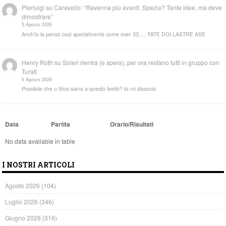
Pierluigi
su
Caravello: “Ravenna più avanti. Spezia? Tante idee, ma deve
dimostrare”
5 Agosto 2026
Anch'io la penso così specialmente come over 33..... FATE DOI LASTRE ASE
Henry Roth
su
Soleri rientra (e spera), per ora restano tutti in gruppo con
Turati
5 Agosto 2026
Possibile che u tifosi siano a questo livello? Io mi dissocio.
Data
Partita
Orario/Risultati
No data available in table
I NOSTRI ARTICOLI
Agosto 2026
(104)
Luglio 2026
(346)
Giugno 2026
(316)