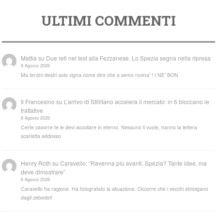
ULTIMI COMMENTI
Mattia
su
Due reti nel test alla Fezzanese. Lo Spezia segna nella ripresa
9 Agosto 2026
Ma terzini destri solo vigna come dire che a semo rovina' ! I NE' BON
Il Francesino
su
L’arrivo di Stillitano accelera il mercato: in 6 bloccano le
trattative
8 Agosto 2026
Certe zavorre te le devi accollare in eterno. Nessuno li vuole, hanno la lettera
scarlatta addosso
Henry Roth
su
Caravello: “Ravenna più avanti. Spezia? Tante idee, ma
deve dimostrare”
6 Agosto 2026
Caravello ha ragione. Ha fotografato la situazione. Occorre che i vecchi sintolgano
dagli zebedei!