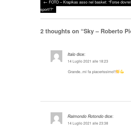
←
FOTO – Krapikas asso nel basket: “Forse dovre
bo
tte
ts
Post navigation
sport!?”
ok
r
A
pp
2 thoughts on “
Sky – Roberto Pic
Italo
dice:
14 Luglio 2021 alle 18:23
Grande..mi fa piacerissimo!!
Raimondo Rotondo
dice:
14 Luglio 2021 alle 23:38