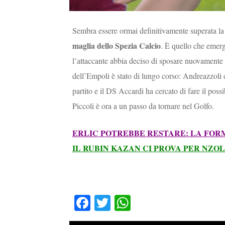
Sembra essere ormai definitivamente superata l
maglia dello Spezia Calcio
. È quello che emer
l’attaccante abbia deciso di sposare nuovamente 
dell’Empoli è stato di lungo corso: Andreazzoli 
partito e il DS Accardi ha cercato di fare il possi
Piccoli è ora a un passo da tornare nel Golfo.
ERLIC POTREBBE RESTARE: LA FO
IL RUBIN KAZAN CI PROVA PER NZOL
Fa
T
W
ce
wi
ha