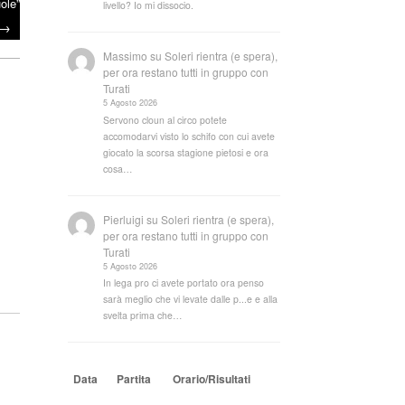
ole”
livello? Io mi dissocio.
→
Massimo
su
Soleri rientra (e spera),
per ora restano tutti in gruppo con
Turati
5 Agosto 2026
Servono cloun al circo potete
accomodarvi visto lo schifo con cui avete
giocato la scorsa stagione pietosi e ora
cosa…
Pierluigi
su
Soleri rientra (e spera),
per ora restano tutti in gruppo con
Turati
ndi
5 Agosto 2026
In lega pro ci avete portato ora penso
sarà meglio che vi levate dalle p...e e alla
svelta prima che…
Data
Partita
Orario/Risultati