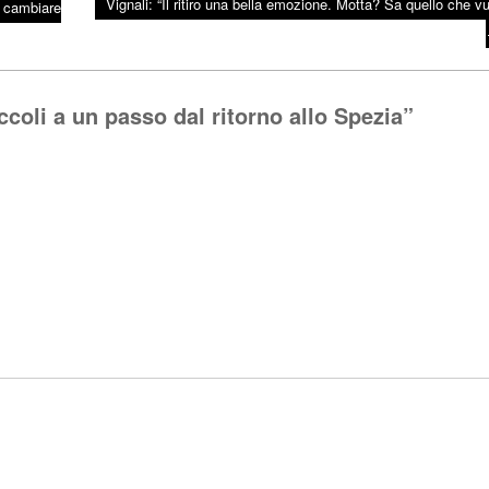
Vignali: “Il ritiro una bella emozione. Motta? Sa quello che vu
i cambiare
coli a un passo dal ritorno allo Spezia
”
Rispo