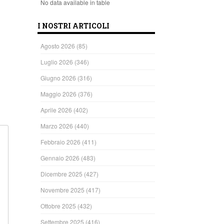
No data available in table
I NOSTRI ARTICOLI
ndi
Agosto 2026
(85)
Luglio 2026
(346)
Giugno 2026
(316)
Maggio 2026
(376)
Aprile 2026
(402)
Marzo 2026
(440)
Febbraio 2026
(411)
Gennaio 2026
(483)
Dicembre 2025
(427)
Novembre 2025
(417)
Ottobre 2025
(432)
Settembre 2025
(416)