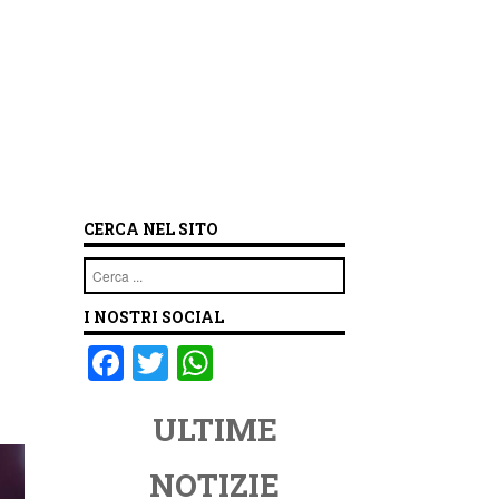
CERCA NEL SITO
Cerca
I NOSTRI SOCIAL
F
T
W
a
wi
h
ULTIME
c
tt
at
e
er
s
NOTIZIE