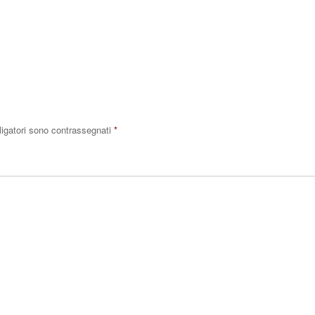
Rispo
ligatori sono contrassegnati
*