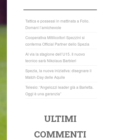
b
A
o
p
o
p
Tattica e possessi in mattinata a Follo.
Domani l’amichevole
k
Cooperativa Mitilicoltori Spezzini si
conferma Official Partner dello Spezia
Al via la stagione dell’U15. Il nuovo
tecnico sarà Nikolaus Barbieri
Spezia, la nuova iniziativa: disegnare il
Match-Day delle Aquile
Telesio: “Angelozzi leader già a Barletta.
Oggi è una garanzia”
ULTIMI
COMMENTI