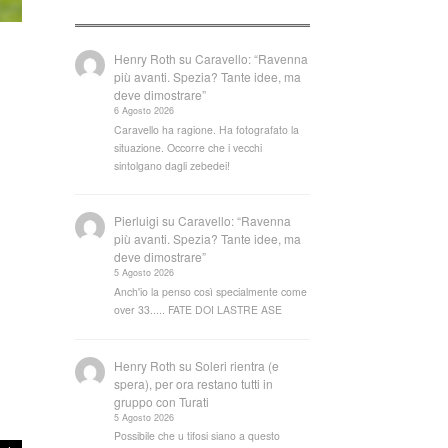
Henry Roth
su
Caravello: “Ravenna
più avanti. Spezia? Tante idee, ma
deve dimostrare”
6 Agosto 2026
Caravello ha ragione. Ha fotografato la
situazione. Occorre che i vecchi
sintolgano dagli zebedei!
Pierluigi
su
Caravello: “Ravenna
più avanti. Spezia? Tante idee, ma
deve dimostrare”
5 Agosto 2026
Anch'io la penso così specialmente come
over 33..... FATE DOI LASTRE ASE
Henry Roth
su
Soleri rientra (e
spera), per ora restano tutti in
gruppo con Turati
5 Agosto 2026
Possibile che u tifosi siano a questo