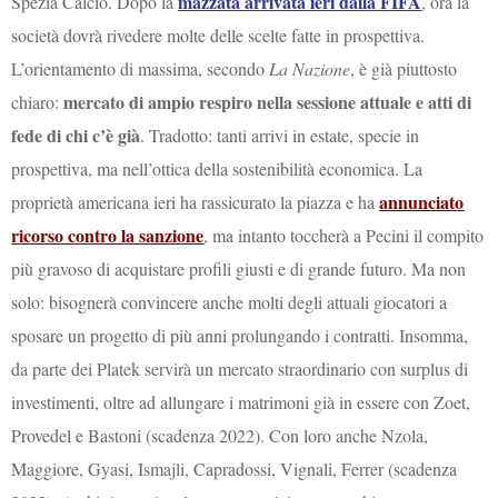
mazzata arrivata ieri dalla FIFA
Spezia Calcio. Dopo la
, ora la
società dovrà rivedere molte delle scelte fatte in prospettiva.
L’orientamento di massima, secondo
La Nazione
, è già piuttosto
mercato di ampio respiro nella sessione attuale e atti di
chiaro:
fede di chi c’è già
. Tradotto: tanti arrivi in estate, specie in
prospettiva, ma nell’ottica della sostenibilità economica. La
annunciato
proprietà americana ieri ha rassicurato la piazza e ha
ricorso contro la sanzione
, ma intanto toccherà a Pecini il compito
più gravoso di acquistare profili giusti e di grande futuro. Ma non
solo: bisognerà convincere anche molti degli attuali giocatori a
sposare un progetto di più anni prolungando i contratti. Insomma,
da parte dei Platek servirà un mercato straordinario con surplus di
investimenti, oltre ad allungare i matrimoni già in essere con Zoet,
Provedel e Bastoni (scadenza 2022). Con loro anche Nzola,
Maggiore, Gyasi, Ismajli, Capradossi, Vignali, Ferrer (scadenza