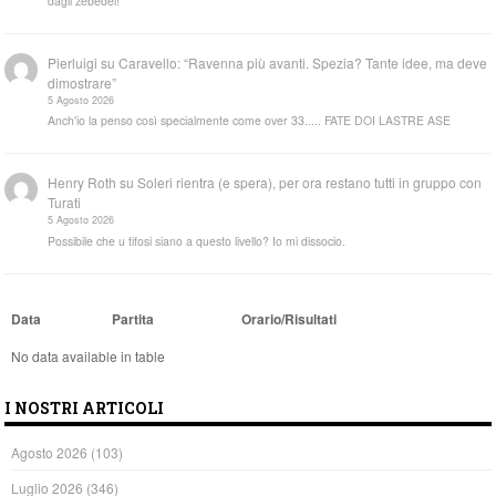
dagli zebedei!
Pierluigi
su
Caravello: “Ravenna più avanti. Spezia? Tante idee, ma deve
dimostrare”
5 Agosto 2026
Anch'io la penso così specialmente come over 33..... FATE DOI LASTRE ASE
Henry Roth
su
Soleri rientra (e spera), per ora restano tutti in gruppo con
Turati
5 Agosto 2026
Possibile che u tifosi siano a questo livello? Io mi dissocio.
Data
Partita
Orario/Risultati
No data available in table
I NOSTRI ARTICOLI
Agosto 2026
(103)
Luglio 2026
(346)