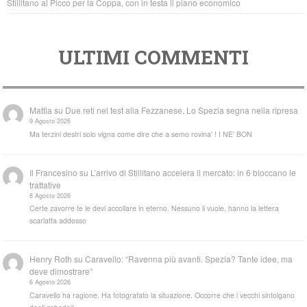
Stillitano al Picco per la Coppa, con in testa il piano economico
ULTIMI COMMENTI
Mattia
su
Due reti nel test alla Fezzanese. Lo Spezia segna nella ripresa
9 Agosto 2026
Ma terzini destri solo vigna come dire che a semo rovina' ! I NE' BON
Il Francesino
su
L’arrivo di Stillitano accelera il mercato: in 6 bloccano le
trattative
8 Agosto 2026
Certe zavorre te le devi accollare in eterno. Nessuno li vuole, hanno la lettera
scarlatta addosso
Henry Roth
su
Caravello: “Ravenna più avanti. Spezia? Tante idee, ma
deve dimostrare”
6 Agosto 2026
Caravello ha ragione. Ha fotografato la situazione. Occorre che i vecchi sintolgano