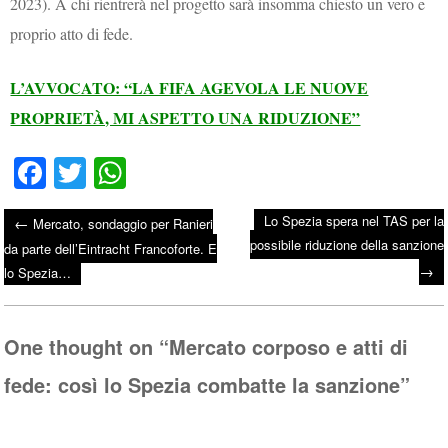
2023). A chi rientrerà nel progetto sarà insomma chiesto un vero e
proprio atto di fede.
L’AVVOCATO: “LA FIFA AGEVOLA LE NUOVE
PROPRIETÀ, MI ASPETTO UNA RIDUZIONE”
Fa
T
W
ce
wi
ha
Lo Spezia spera nel TAS per la
←
Mercato, sondaggio per Ranieri
bo
tte
ts
possibile riduzione della sanzione
Post navigation
da parte dell’Eintracht Francoforte. E
ok
r
A
→
lo Spezia…
pp
One thought on “
Mercato corposo e atti di
fede: così lo Spezia combatte la sanzione
”