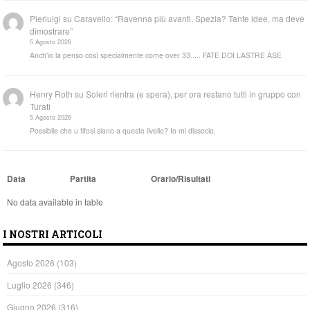
Pierluigi
su
Caravello: “Ravenna più avanti. Spezia? Tante idee, ma deve
dimostrare”
5 Agosto 2026
Anch'io la penso così specialmente come over 33..... FATE DOI LASTRE ASE
Henry Roth
su
Soleri rientra (e spera), per ora restano tutti in gruppo con
Turati
5 Agosto 2026
Possibile che u tifosi siano a questo livello? Io mi dissocio.
Data
Partita
Orario/Risultati
No data available in table
I NOSTRI ARTICOLI
Agosto 2026
(103)
Luglio 2026
(346)
Giugno 2026
(316)