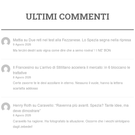
ULTIMI COMMENTI
Mattia
su
Due reti nel test alla Fezzanese. Lo Spezia segna nella ripresa
9 Agosto 2026
Ma terzini destri solo vigna come dire che a semo rovina' ! I NE' BON
Il Francesino
su
L’arrivo di Stillitano accelera il mercato: in 6 bloccano le
trattative
8 Agosto 2026
Certe zavorre te le devi accollare in eterno. Nessuno li vuole, hanno la lettera
scarlatta addosso
Henry Roth
su
Caravello: “Ravenna più avanti. Spezia? Tante idee, ma
deve dimostrare”
6 Agosto 2026
Caravello ha ragione. Ha fotografato la situazione. Occorre che i vecchi sintolgano
dagli zebedei!