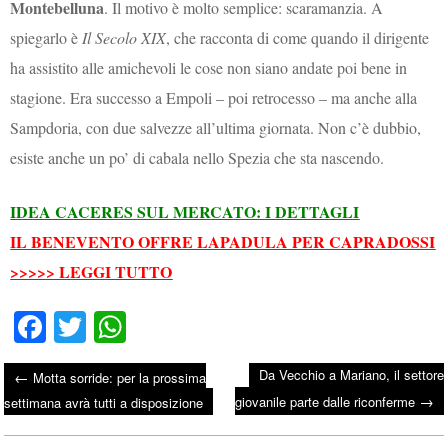
Montebelluna
. Il motivo è molto semplice: scaramanzia. A
spiegarlo è
Il Secolo XIX
, che racconta di come quando il dirigente
ha assistito alle amichevoli le cose non siano andate poi bene in
stagione. Era successo a Empoli – poi retrocesso – ma anche alla
Sampdoria, con due salvezze all’ultima giornata. Non c’è dubbio,
esiste anche un po’ di cabala nello Spezia che sta nascendo.
IDEA CACERES SUL MERCATO: I DETTAGLI
IL BENEVENTO OFFRE LAPADULA PER CAPRADOSSI
>>>>> LEGGI TUTTO
Fa
T
W
ce
wi
ha
Da Vecchio a Mariano, il settore
←
Motta sorride: per la prossima
bo
tte
ts
→
Post navigation
giovanile parte dalle riconferme
settimana avrà tutti a disposizione
ok
r
A