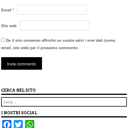
Email
*
Sito web
Do il mio consenso affinché un cookie salvi i miei dati (nome,
email, sito web) per il prossimo commento.
CERCA NEL SITO
Cerca
I NOSTRI SOCIAL
F
T
W