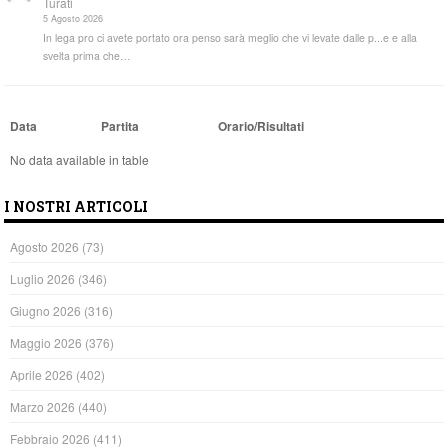
Turati
5 Agosto 2026
In lega pro ci avete portato ora penso sarà meglio che vi levate dalle p...e e alla
svelta prima che…
Data
Partita
Orario/Risultati
No data available in table
I NOSTRI ARTICOLI
Agosto 2026
(73)
Luglio 2026
(346)
Giugno 2026
(316)
Maggio 2026
(376)
Aprile 2026
(402)
Marzo 2026
(440)
Febbraio 2026
(411)