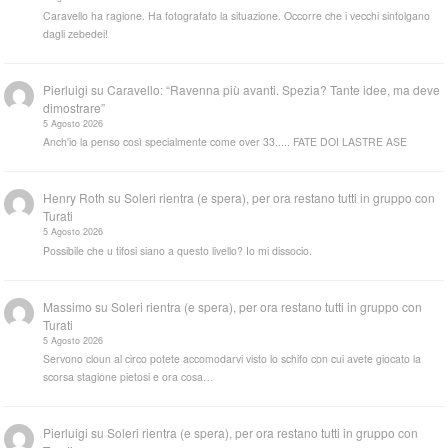
Caravello ha ragione. Ha fotografato la situazione. Occorre che i vecchi sintolgano
dagli zebedei!
Pierluigi
su
Caravello: “Ravenna più avanti. Spezia? Tante idee, ma deve
dimostrare”
5 Agosto 2026
Anch'io la penso così specialmente come over 33..... FATE DOI LASTRE ASE
Henry Roth
su
Soleri rientra (e spera), per ora restano tutti in gruppo con
Turati
5 Agosto 2026
Possibile che u tifosi siano a questo livello? Io mi dissocio.
Massimo
su
Soleri rientra (e spera), per ora restano tutti in gruppo con
Turati
5 Agosto 2026
Servono cloun al circo potete accomodarvi visto lo schifo con cui avete giocato la
scorsa stagione pietosi e ora cosa…
Pierluigi
su
Soleri rientra (e spera), per ora restano tutti in gruppo con