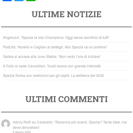
a
wi
h
ULTIME NOTIZIE
c
tt
at
e
er
s
b
A
Angelozzi: “Spezia la mia Champions. Oggi serve sacrificio di tutti”
o
p
Pedullà: “Aurelio e Cagliari ai dettagli. Allo Spezia va un portiere”
o
p
Gallea si accasa alla Juve Stabia: “Non vedo l’ora di iniziare”
k
A Follo si vede Cancellieri, Turati lavora con grande intensità
Spezia-Torres con restrizioni per gli ospiti. La delibera del GOS
ULTIMI COMMENTI
Henry Roth
su
Caravello: “Ravenna più avanti. Spezia? Tante idee, ma
deve dimostrare”
6 Agosto 2026