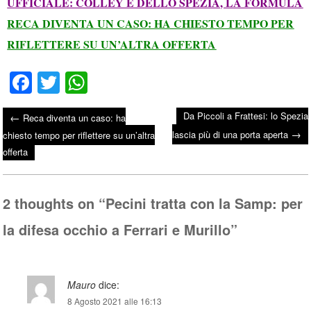
UFFICIALE: COLLEY È DELLO SPEZIA, LA FORMULA
RECA DIVENTA UN CASO: HA CHIESTO TEMPO PER
RIFLETTERE SU UN’ALTRA OFFERTA
Fa
T
W
ce
wi
ha
Da Piccoli a Frattesi: lo Spezia
←
Reca diventa un caso: ha
bo
tte
ts
→
Post navigation
lascia più di una porta aperta
chiesto tempo per riflettere su un’altra
ok
r
A
offerta
pp
2 thoughts on “
Pecini tratta con la Samp: per
la difesa occhio a Ferrari e Murillo
”
Mauro
dice:
8 Agosto 2021 alle 16:13