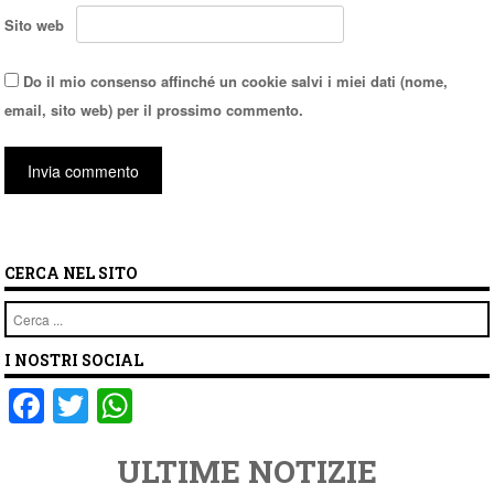
Sito web
Do il mio consenso affinché un cookie salvi i miei dati (nome,
email, sito web) per il prossimo commento.
CERCA NEL SITO
Cerca
I NOSTRI SOCIAL
F
T
W
a
wi
h
ULTIME NOTIZIE
c
tt
at