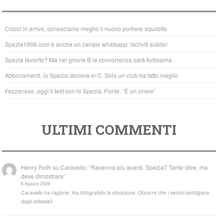
e
er
s
b
A
Ciocci in arrivo, conosciamo meglio il nuovo portiere aquilotto
o
p
Spezia1906.com è anche un canale whatsapp: iscriviti subito!
o
p
Spezia favorito? Ma nel girone B la concorrenza sarà fortissima
k
Abbonamenti, lo Spezia domina in C. Solo un club ha fatto meglio
Fezzanese, oggi il test con lo Spezia. Ponte: “È un onore”
ULTIMI COMMENTI
Henry Roth
su
Caravello: “Ravenna più avanti. Spezia? Tante idee, ma
deve dimostrare”
6 Agosto 2026
Caravello ha ragione. Ha fotografato la situazione. Occorre che i vecchi sintolgano
dagli zebedei!