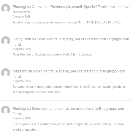
Pierluigi
su
Caravello: “Ravenna più avanti. Spezia? Tante idee, ma deve
dimostrare”
5 Agosto 2026
Anch'io la penso così specialmente come over 33..... FATE DOI LASTRE ASE
Henry Roth
su
Soleri rientra (e spera), per ora restano tutti in gruppo con
Turati
5 Agosto 2026
Possibile che u tifosi siano a questo livello? Io mi dissocio.
Massimo
su
Soleri rientra (e spera), per ora restano tutti in gruppo con
Turati
5 Agosto 2026
Servono cloun al circo potete accomodarvi visto lo schifo con cui avete giocato la
scorsa stagione pietosi e ora cosa…
Pierluigi
su
Soleri rientra (e spera), per ora restano tutti in gruppo con
Turati
5 Agosto 2026
In lega pro ci avete portato ora penso sarà meglio che vi levate dalle p...e e alla
svelta prima che…