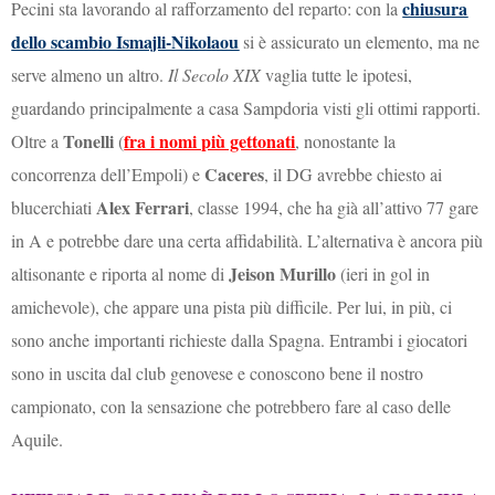
chiusura
Pecini sta lavorando al rafforzamento del reparto: con la
dello scambio Ismajli-Nikolaou
si è assicurato un elemento, ma ne
serve almeno un altro.
Il Secolo XIX
vaglia tutte le ipotesi,
guardando principalmente a casa Sampdoria visti gli ottimi rapporti.
Tonelli
fra i nomi più gettonati
Oltre a
(
, nonostante la
Caceres
concorrenza dell’Empoli) e
, il DG avrebbe chiesto ai
Alex Ferrari
blucerchiati
, classe 1994, che ha già all’attivo 77 gare
in A e potrebbe dare una certa affidabilità. L’alternativa è ancora più
Jeison Murillo
altisonante e riporta al nome di
(ieri in gol in
amichevole), che appare una pista più difficile. Per lui, in più, ci
sono anche importanti richieste dalla Spagna. Entrambi i giocatori
sono in uscita dal club genovese e conoscono bene il nostro
campionato, con la sensazione che potrebbero fare al caso delle
Aquile.