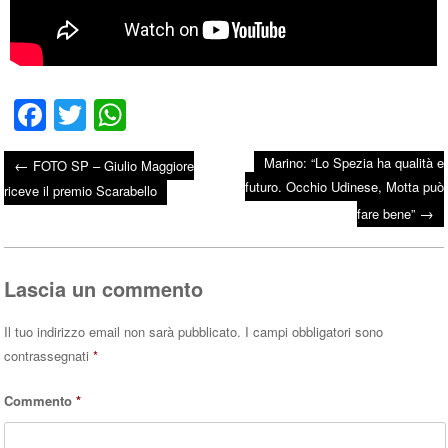
Fa
T
W
ce
wi
ha
Marino: “Lo Spezia ha qualità e
←
FOTO SP – Giulio Maggiore
bo
tte
ts
futuro. Occhio Udinese, Motta può
Post navigation
riceve il premio Scarabello
ok
r
A
→
fare bene”
pp
Lascia un commento
Il tuo indirizzo email non sarà pubblicato.
I campi obbligatori sono
contrassegnati
*
Commento
*