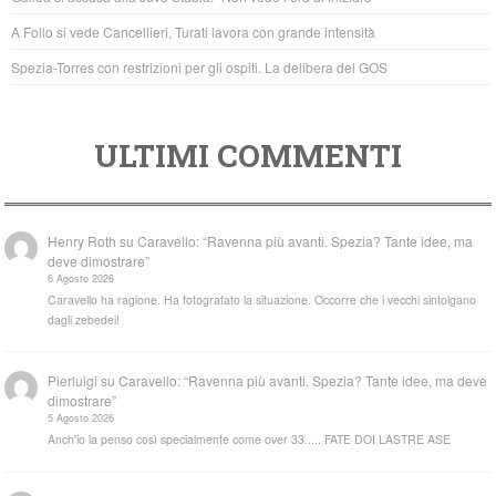
k
A Follo si vede Cancellieri, Turati lavora con grande intensità
Spezia-Torres con restrizioni per gli ospiti. La delibera del GOS
ULTIMI COMMENTI
Henry Roth
su
Caravello: “Ravenna più avanti. Spezia? Tante idee, ma
deve dimostrare”
6 Agosto 2026
Caravello ha ragione. Ha fotografato la situazione. Occorre che i vecchi sintolgano
dagli zebedei!
Pierluigi
su
Caravello: “Ravenna più avanti. Spezia? Tante idee, ma deve
dimostrare”
5 Agosto 2026
Anch'io la penso così specialmente come over 33..... FATE DOI LASTRE ASE