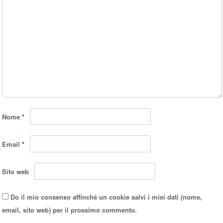
Nome
*
Email
*
Sito web
Do il mio consenso affinché un cookie salvi i miei dati (nome,
email, sito web) per il prossimo commento.