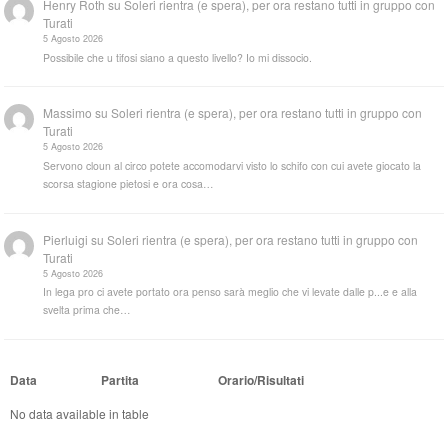
Henry Roth
su
Soleri rientra (e spera), per ora restano tutti in gruppo con
Turati
5 Agosto 2026
Possibile che u tifosi siano a questo livello? Io mi dissocio.
Massimo
su
Soleri rientra (e spera), per ora restano tutti in gruppo con
Turati
5 Agosto 2026
Servono cloun al circo potete accomodarvi visto lo schifo con cui avete giocato la
scorsa stagione pietosi e ora cosa…
Pierluigi
su
Soleri rientra (e spera), per ora restano tutti in gruppo con
Turati
5 Agosto 2026
In lega pro ci avete portato ora penso sarà meglio che vi levate dalle p...e e alla
svelta prima che…
Data
Partita
Orario/Risultati
No data available in table