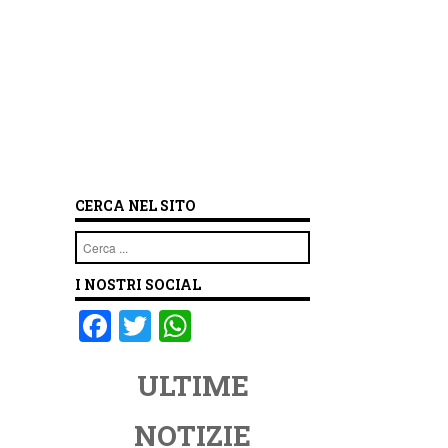
CERCA NEL SITO
Cerca
I NOSTRI SOCIAL
F
T
W
a
wi
h
ULTIME
c
tt
at
e
er
s
NOTIZIE