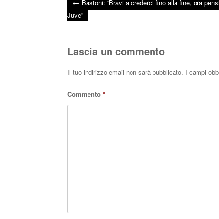
←
Bastoni: “Bravi a crederci fino alla fine, ora pens
bo
tte
ts
Post navigation
Juve”
ok
r
A
pp
Lascia un commento
Il tuo indirizzo email non sarà pubblicato.
I campi obb
Commento
*