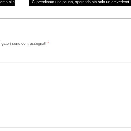
iamo alla
Ci prendiamo una pausa, sperando sia solo un arrivederci
ligatori sono contrassegnati
*