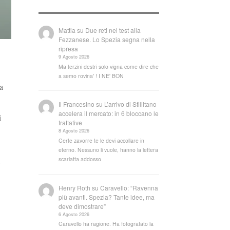
Mattia
su
Due reti nel test alla
Fezzanese. Lo Spezia segna nella
ripresa
9 Agosto 2026
Ma terzini destri solo vigna come dire che
a semo rovina' ! I NE' BON
a
Il Francesino
su
L’arrivo di Stillitano
accelera il mercato: in 6 bloccano le
i
trattative
8 Agosto 2026
Certe zavorre te le devi accollare in
eterno. Nessuno li vuole, hanno la lettera
,
scarlatta addosso
Henry Roth
su
Caravello: “Ravenna
più avanti. Spezia? Tante idee, ma
deve dimostrare”
6 Agosto 2026
Caravello ha ragione. Ha fotografato la