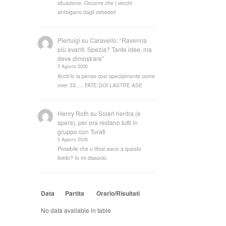
situazione. Occorre che i vecchi
sintolgano dagli zebedei!
Pierluigi
su
Caravello: “Ravenna
più avanti. Spezia? Tante idee, ma
deve dimostrare”
5 Agosto 2026
Anch'io la penso così specialmente come
over 33..... FATE DOI LASTRE ASE
Henry Roth
su
Soleri rientra (e
spera), per ora restano tutti in
gruppo con Turati
5 Agosto 2026
Possibile che u tifosi siano a questo
livello? Io mi dissocio.
Data
Partita
Orario/Risultati
No data available in table