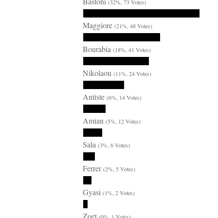
Bastoni
(32%, 73 Votes)
Maggiore
(21%, 48 Votes)
Bourabia
(18%, 41 Votes)
Nikolaou
(11%, 24 Votes)
Antiste
(6%, 14 Votes)
Amian
(5%, 12 Votes)
Sala
(3%, 6 Votes)
Ferrer
(2%, 5 Votes)
Gyasi
(1%, 2 Votes)
Zoet
(0%, 1 Votes)