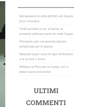
b
A
o
p
o
p
Nel weekend la visita dell’AIC allo Spezia.
Ecco l’iniziativa
k
Turati concede un po’ di riposo, la
prossima settimana sarà con vista Coppa
Primavera, pari nel secondo test pre-
campionato per lo Spezia
Mascardi super: para tre rigori all’Avellino
e fa vincere il Torino
Stillitano al Picco per la Coppa, con in
testa il piano economico
ULTIMI
COMMENTI