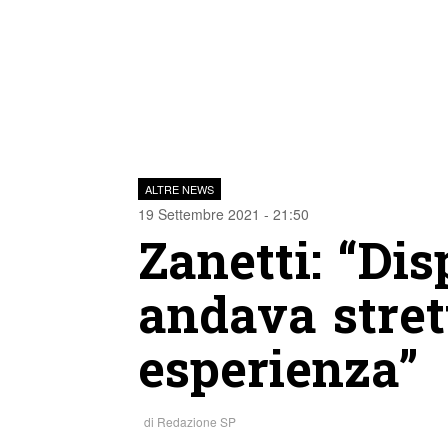
ALTRE NEWS
19 Settembre 2021 - 21:50
Zanetti: “Disp
andava stret
esperienza”
di
Redazione SP