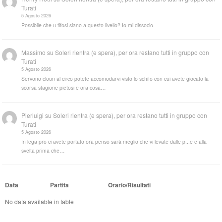
Turati
5 Agosto 2026
Possibile che u tifosi siano a questo livello? Io mi dissocio.
Massimo
su
Soleri rientra (e spera), per ora restano tutti in gruppo con
Turati
5 Agosto 2026
Servono cloun al circo potete accomodarvi visto lo schifo con cui avete giocato la
scorsa stagione pietosi e ora cosa…
Pierluigi
su
Soleri rientra (e spera), per ora restano tutti in gruppo con
Turati
5 Agosto 2026
In lega pro ci avete portato ora penso sarà meglio che vi levate dalle p...e e alla
svelta prima che…
Data
Partita
Orario/Risultati
No data available in table