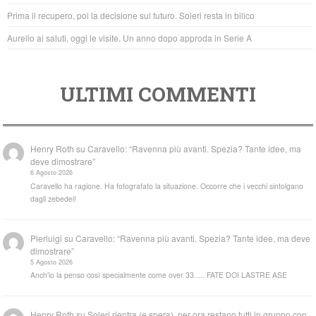
k
Prima il recupero, poi la decisione sul futuro. Soleri resta in bilico
Aurelio ai saluti, oggi le visite. Un anno dopo approda in Serie A
ULTIMI COMMENTI
Henry Roth
su
Caravello: “Ravenna più avanti. Spezia? Tante idee, ma
deve dimostrare”
6 Agosto 2026
Caravello ha ragione. Ha fotografato la situazione. Occorre che i vecchi sintolgano
dagli zebedei!
Pierluigi
su
Caravello: “Ravenna più avanti. Spezia? Tante idee, ma deve
dimostrare”
5 Agosto 2026
Anch'io la penso così specialmente come over 33..... FATE DOI LASTRE ASE
Henry Roth
su
Soleri rientra (e spera), per ora restano tutti in gruppo con