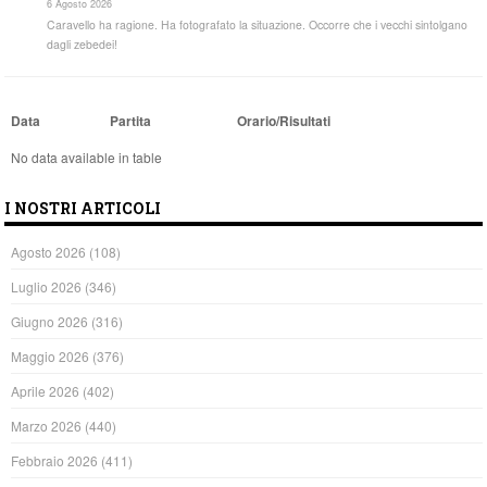
6 Agosto 2026
Caravello ha ragione. Ha fotografato la situazione. Occorre che i vecchi sintolgano
dagli zebedei!
Data
Partita
Orario/Risultati
No data available in table
I NOSTRI ARTICOLI
Agosto 2026
(108)
Luglio 2026
(346)
Giugno 2026
(316)
Maggio 2026
(376)
Aprile 2026
(402)
Marzo 2026
(440)
Febbraio 2026
(411)