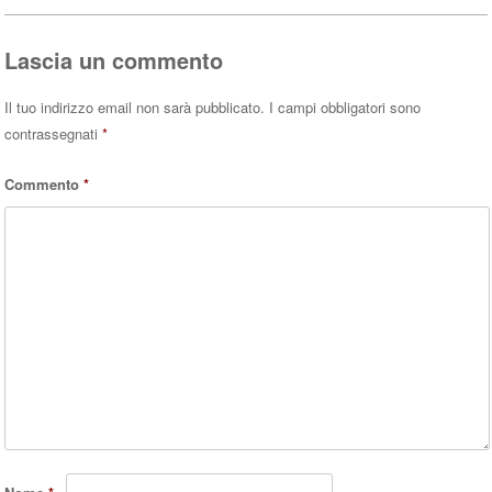
pp
Lascia un commento
Il tuo indirizzo email non sarà pubblicato.
I campi obbligatori sono
contrassegnati
*
Commento
*