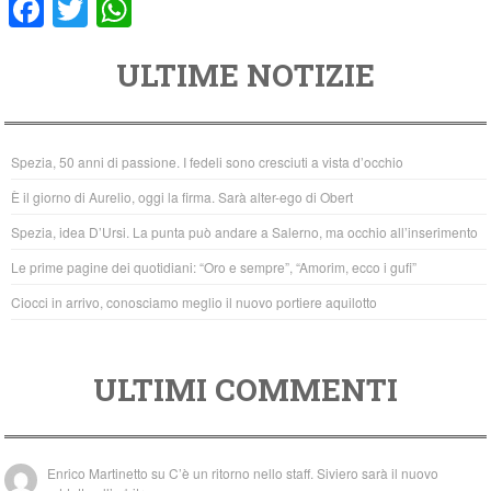
F
T
W
a
wi
h
ULTIME NOTIZIE
c
tt
at
e
er
s
b
A
Spezia, 50 anni di passione. I fedeli sono cresciuti a vista d’occhio
o
p
È il giorno di Aurelio, oggi la firma. Sarà alter-ego di Obert
o
p
Spezia, idea D’Ursi. La punta può andare a Salerno, ma occhio all’inserimento
k
Le prime pagine dei quotidiani: “Oro e sempre”, “Amorim, ecco i gufi”
Ciocci in arrivo, conosciamo meglio il nuovo portiere aquilotto
ULTIMI COMMENTI
Enrico Martinetto
su
C’è un ritorno nello staff. Siviero sarà il nuovo