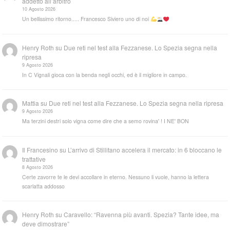
addetto all’arbitro
10 Agosto 2026
Un bellissimo ritorno..... Francesco Siviero uno di noi
Henry Roth
su
Due reti nel test alla Fezzanese. Lo Spezia segna nella
ripresa
9 Agosto 2026
In C Vignali gioca con la benda negli occhi, ed è il migliore in campo.
Mattia
su
Due reti nel test alla Fezzanese. Lo Spezia segna nella ripresa
9 Agosto 2026
Ma terzini destri solo vigna come dire che a semo rovina' ! I NE' BON
Il Francesino
su
L’arrivo di Stillitano accelera il mercato: in 6 bloccano le
trattative
8 Agosto 2026
Certe zavorre te le devi accollare in eterno. Nessuno li vuole, hanno la lettera
scarlatta addosso
Henry Roth
su
Caravello: “Ravenna più avanti. Spezia? Tante idee, ma
deve dimostrare”