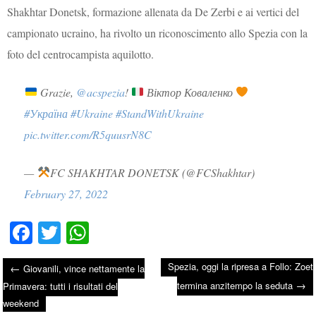
Shakhtar Donetsk, formazione allenata da De Zerbi e ai vertici del
campionato ucraino, ha rivolto un riconoscimento allo Spezia con la
foto del centrocampista aquilotto.
Grazie,
@acspezia
!
Віктор Коваленко
#Україна
#Ukraine
#StandWithUkraine
pic.twitter.com/R5quusrN8C
—
FC SHAKHTAR DONETSK (@FCShakhtar)
February 27, 2022
Fa
T
W
ce
wi
ha
Spezia, oggi la ripresa a Follo: Zoet
←
Giovanili, vince nettamente la
bo
tte
ts
→
Post navigation
termina anzitempo la seduta
Primavera: tutti i risultati del
ok
r
A
weekend